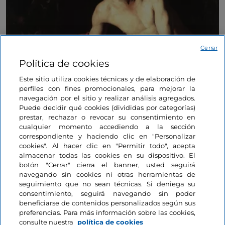
Cerrar
Política de cookies
Este sitio utiliza cookies técnicas y de elaboración de
perfiles con fines promocionales, para mejorar la
navegación por el sitio y realizar análisis agregados.
Puede decidir qué cookies (divididas por categorías)
prestar, rechazar o revocar su consentimiento en
Otro
San Juan Bautista
del autor (realizó nueve si se
cualquier momento accediendo a la sección
correspondiente y haciendo clic en "Personalizar
cuentan las dos versiones idénticas de la Galería
cookies". Al hacer clic en "Permitir todo", acepta
Doria Pamphilj y de los Museos Capitolinos) se
almacenar todas las cookies en su dispositivo. El
encuentra en el
Palacio Corsini.
La iconografía del
botón "Cerrar" cierra el banner, usted seguirá
tema es tan insólita que el joven solo puede
navegando sin cookies ni otras herramientas de
seguimiento que no sean técnicas. Si deniega su
identificarse como el Bautista por la inclusión de
consentimiento, seguirá navegando sin poder
algunos símbolos distintivos, como el bastón y la piel
beneficiarse de contenidos personalizados según sus
de camello.
preferencias. Para más información sobre las cookies,
consulte nuestra
política de cookies