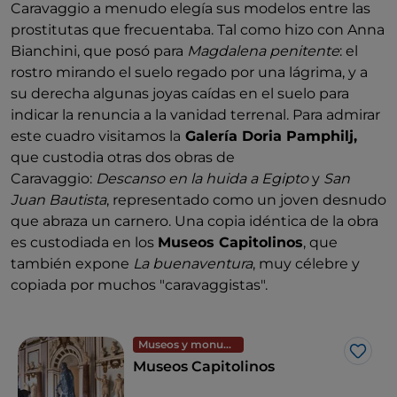
Caravaggio a menudo elegía sus modelos entre las
prostitutas que frecuentaba. Tal como hizo con Anna
Bianchini, que posó para
Magdalena penitente
: el
rostro mirando el suelo regado por una lágrima, y a
su derecha algunas joyas caídas en el suelo para
indicar la renuncia a la vanidad terrenal. Para admirar
este cuadro visitamos la
Galería Doria Pamphilj,
que custodia otras dos obras de
Caravaggio:
Descanso en la huida a Egipto
y
San
Juan Bautista
, representado como un joven desnudo
que abraza un carnero. Una copia idéntica de la obra
es custodiada en los
Museos Capitolinos
, que
también expone
La buenaventura
, muy célebre y
copiada por muchos "caravaggistas".
Museos y monumentos
Me g
Museos Capitolinos