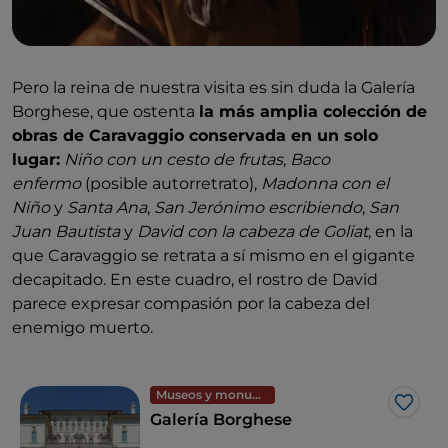
Pero la reina de nuestra visita es sin duda la Galería
Borghese, que ostenta
la más amplia colección de
obras de Caravaggio conservada en un solo
lugar:
Niño con un cesto de frutas
,
Baco
enfermo
(posible autorretrato),
Madonna con el
Niño
y
Santa Ana
,
San Jerónimo escribiendo
,
San
Juan Bautista
y
David con la cabeza de Goliat
, en la
que Caravaggio se retrata a sí mismo en el gigante
decapitado. En este cuadro, el rostro de David
parece expresar compasión por la cabeza del
enemigo muerto.
Museos y monumentos
Me g
Galería Borghese