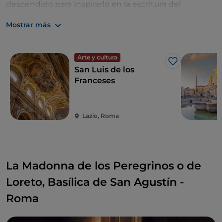
descendido para inspirarlo en la escritura del
Evangelio. Violenta y dramática es la representación
Mostrar más
del Martirio en el último cuadro del ciclo.
Arte y cultura
Me gusta
San Luis de los
Franceses
Lazio, Roma
La Madonna de los Peregrinos o de
Loreto, Basílica de San Agustín -
Roma