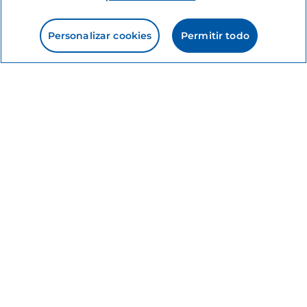
Le puede interesar
Personalizar cookies
Permitir todo
Arte y cultura
Me gusta
5 cosas insólitas que
ver en Roma entre lo
sagrado y lo profano
4 minutos
Información del sitio
Enlaces útiles