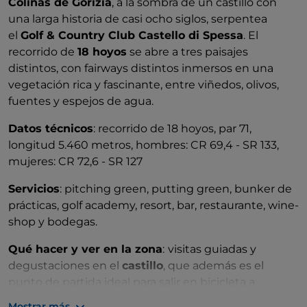
Colinas de Gorizia
, a la sombra de un castillo con
una larga historia de casi ocho siglos, serpentea
el
Golf & Country Club Castello di Spessa
. El
recorrido de
18 hoyos
se abre a tres paisajes
distintos, con fairways distintos inmersos en una
vegetación rica y fascinante, entre viñedos, olivos,
fuentes y espejos de agua.
Datos técnicos
: recorrido de 18 hoyos, par 71,
longitud 5.460 metros, hombres: CR 69,4 - SR 133,
mujeres: CR 72,6 - SR 127
Servicios
: pitching green, putting green, bunker de
prácticas, golf academy, resort, bar, restaurante, wine-
shop y bodegas.
Qué hacer y ver en la zona
:
visitas guiadas y
degustaciones en el
castillo
, que además es el
punto de partida ideal para salir en bicicleta a
recorrer interesantes destinos a través de la Colina y
Mostrar más