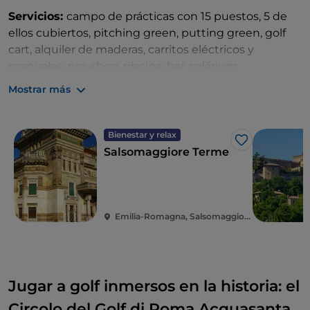
Servicios:
campo de prácticas con 15 puestos, 5 de
ellos cubiertos, pitching green, putting green, golf
cart, alquiler de maderas, carritos eléctricos y
manuales, pro-shop, piscina, bar, solárium,
restaurante.
Mostrar más
Qué hacer y ver en la zona:
además de una pausa
de relax en las
Termas de Salsomaggiore
y
Tabiano
,
Bienestar y relax
puede salir en busca de las
Tierras Verdianas
y
Me gusta
Salsomaggiore Terme
visitar la
casa natal de Verdi
en
Busseto
, la ciudad
de
Parma
con su
Teatro Real
, las rocas y los castillos
medievales de la zona (Soragna, Fontanellato,
Colorno, Torrechiara) o ir de
compras
al Outlet
Emilia-Romagna, Salsomaggiore Terme
Fidenza Village.
Jugar a golf inmersos en la historia: el
Circolo del Golf di Roma Acquasanta