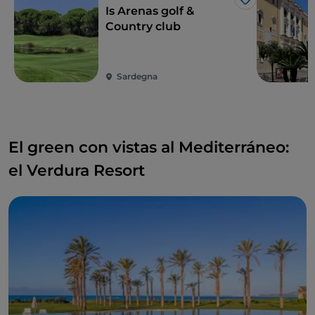
Me gusta
Is Arenas golf &
Qué hacer y ver en la zona:
aquí se encuentran
Country club
algunas de las
playas más hermosas de
Cerdeña
(entre otras, además de Is Arenas,
Is
Arutas
,
Maimoni
,
Putzu Idu
y
S’Archittu
), el
Museo
Sardegna
arqueológico de Cabras
(20 km),
Oristán
(20 km) y
el yacimiento arqueológico fenicio-púnico
de
Tharros
(30 km).
El green con vistas al Mediterráneo:
el Verdura Resort