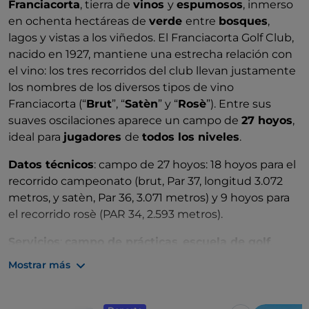
Franciacorta
, tierra de
vinos
y
espumosos
, inmerso
en ochenta hectáreas de
verde
entre
bosques
,
lagos y vistas a los viñedos. El Franciacorta Golf Club,
nacido en 1927, mantiene una estrecha relación con
el vino: los tres recorridos del club llevan justamente
los nombres de los diversos tipos de vino
Franciacorta (“
Brut
”, “
Satèn
” y “
Rosè
”). Entre sus
suaves oscilaciones aparece un campo de
27 hoyos
,
ideal para
jugadores
de
todos los niveles
.
Datos técnicos
: campo de 27 hoyos: 18 hoyos para el
recorrido campeonato (brut, Par 37, longitud 3.072
metros, y satèn, Par 36, 3.071 metros) y 9 hoyos para
el recorrido rosè (PAR 34, 2.593 metros).
Servicios
:
campo de prácticas
,
escuela de golf
,
putting green, chipping green, alquiler de carros de
Mostrar más
golf y carritos, canchas de tenis, piscinas, zona
bienestar, bistrot, pro-shop.