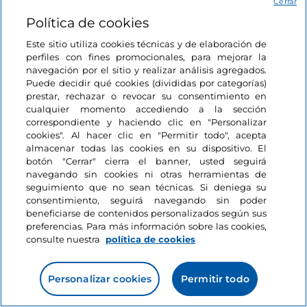
Cerrar
Servicios:
putting green, alquiler de carritos
Política de cookies
manuales y eléctricos, alquiler de bolsas, escuela de
golf, canchas de tenis, restaurante.
Este sitio utiliza cookies técnicas y de elaboración de
perfiles con fines promocionales, para mejorar la
Qué ver y hacer en la zona
: de
Rapallo
, famosa
navegación por el sitio y realizar análisis agregados.
Puede decidir qué cookies (divididas por categorías)
localidad costera, sale el “
Paseo de los besos
”, una
prestar, rechazar o revocar su consentimiento en
caminata de 8 km por uno de los tramos de mar más
cualquier momento accediendo a la sección
Mostrar más
bellos de Liguria y que llega hasta
Portofino
; la zona
correspondiente y haciendo clic en "Personalizar
está además repleta de parroquias y monasterios,
cookies". Al hacer clic en "Permitir todo", acepta
almacenar todas las cookies en su dispositivo. El
pequeños pueblos históricos y hermosas playas.
botón "Cerrar" cierra el banner, usted seguirá
Pueblos
Me g
navegando sin cookies ni otras herramientas de
Portofino
seguimiento que no sean técnicas. Si deniega su
consentimiento, seguirá navegando sin poder
beneficiarse de contenidos personalizados según sus
preferencias. Para más información sobre las cookies,
consulte nuestra
política de cookies
Liguria, Portofino
Personalizar cookies
Permitir todo