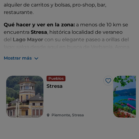
alquiler de carritos y bolsas, pro-shop, bar,
restaurante.
Qué hacer y ver en la zona:
a menos de 10 km se
encuentra
Stresa
, histórica localidad de veraneo
del
Lago Mayor
con su elegante paseo a orillas del
lago; salga desde aquí en busca de Verbania, Arona,
Angera y Baveno; no se pierda una excursión en ferry
Mostrar más
o moto de agua a las espléndidas
Islas Borromeas
,
justo enfrente de Stresa.
Pueblos
Me gusta
Stresa
Piemonte, Stresa