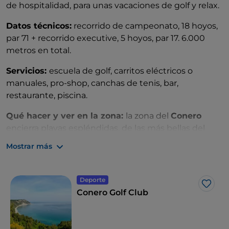
de hospitalidad, para unas vacaciones de golf y relax.
Datos técnicos:
recorrido de campeonato, 18 hoyos,
par 71 + recorrido executive, 5 hoyos, par 17. 6.000
metros en total.
Servicios:
escuela de golf, carritos eléctricos o
manuales, pro-shop, canchas de tenis, bar,
restaurante, piscina.
Qué hacer y ver en la zona:
la zona del
Conero
encierra playas espléndidas, de las más bellas del
Adriático (como Le Due Sorelle, La Vela o la playa de
Mostrar más
Mezzavalle) y está cerca de ciudades de arte y de
pueblos medievales como
Sirolo
,
Loreto
,
Osimo
y
Numana
.
Deporte
Me g
Conero Golf Club