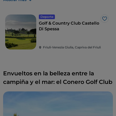
en dirección a la vecina Eslovenia.
Deporte
Me g
Golf & Country Club Castello
Di Spessa
Friuli-Venezia Giulia, Capriva del Friuli
Envueltos en la belleza entre la
campiña y el mar: el Conero Golf Club