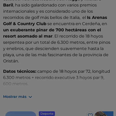
Baril
, ha sido galardonado con varios premios
internacionales y es considerado uno de los
recorridos de golf más bellos de Italia, el
Is Arenas
Golf & Country Club
se encuentra en Cerdeña, en
un exuberante pinar de 700 hectáreas con el
resort asomado al mar
. El recorrido de 18 hoyos
serpentea por un total de 6.300 metros, entre pinos
y enebros, que descienden suavemente hasta la
playa, una de las más fascinantes de la provincia de
Oristán.
Datos técnicos:
campo de 18 hoyos par 72, longitud
6.300 metros + recorrido executive 3 hoyos par 9,
600 metros.
Servicios
: campo de prácticas, pitching green,
Mostrar más
putting green, escuela de golf, golf cart, alquiler de
carritos manuales y eléctricos, piscina, pro-shop,
restaurante, bar, alojamientos, beach club.
Deporte