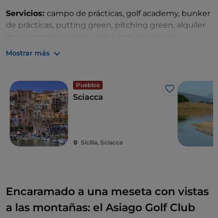
Servicios:
campo de prácticas, golf academy, bunker
de prácticas, putting green, pitching green, alquiler
de carritos manuales y eléctricos, alquiler de
maderas, golf cart, piscina, swing studio, pro-shop,
Mostrar más
spa, bar y restaurantes.
Qué hacer y ver en la zona:
a menos de 15 km se
Pueblos
encuentra
Sciacca
, famosa por las termas romanas y
Me gusta
Sciacca
la cerámica tradicional, llena de iglesias, actividades
culturales y
hermosas playas
(como la de Capo San
Marco), y
Ribera
, la
Ciudad de las Naranjas
, el
yacimiento arqueológico de la
Necrópolis de
Sicilia, Sciacca
Anguilla
y la bellísima
reserva natural de Orientata
Foce del fiume Platani.
Encaramado a una meseta con vistas
a las montañas: el Asiago Golf Club