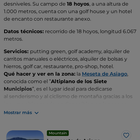
desniveles. Su campo de
18 hoyos
, a una altura de
1.000 metros, cuenta con una golf house y un hotel
de encanto con restaurante anexo.
Datos técnicos:
recorrido de 18 hoyos, longitud 6.067
metros.
Servicios:
putting green, golf academy, alquiler de
carritos manuales o eléctricos, alquiler de bolsas y
hierros, golf car, restaurante, pro-shop, hotel.
Qué hacer y ver en la zona:
la
Meseta de Asiago
,
conocida como el ”
Altiplano de los Siete
Municipios
”, es el lugar ideal para dedicarse
al senderismo y al ciclismo de montaña gracias a los
innumerables senderos disponibles; en la zona se
encuentra también un interesante
Museo de la
Mostrar más
Gran Guerra
.
Mountain
Me g