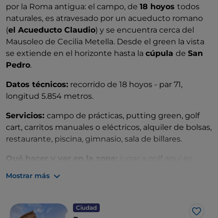
por la Roma antigua: el campo, de
18 hoyos
todos
naturales, es atravesado por un acueducto romano
(
el Acueducto Claudio
) y se encuentra cerca del
Mausoleo de Cecilia Metella. Desde el green la vista
se extiende en el horizonte hasta la
cúpula
de
San
Pedro
.
Datos técnicos:
recorrido de 18 hoyos - par 71,
longitud 5.854 metros.
Servicios:
campo de prácticas, putting green, golf
cart, carritos manuales o eléctricos, alquiler de bolsas,
restaurante, piscina, gimnasio, sala de billares.
Qué hacer y ver en la zona:
jugar a golf aquí es
combinar el deporte con el descubrimiento de las
Mostrar más
maravillas del
centro de Roma
(a menos de 10 km de
distancia), pero también explorar las colinas y la zona
de los
Castillos Romanos
, entre
pueblos históricos
Ciudad
Me g
y
sabrosos platos de la mejor tradición local
.