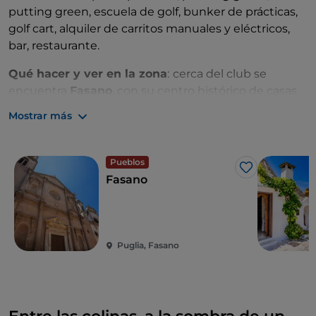
putting green, escuela de golf, bunker de prácticas,
golf cart, alquiler de carritos manuales y eléctricos,
bar, restaurante.
Qué hacer y ver en la zona
:
cerca del club se
encuentra
Fasano
, con su centro histórico de casas
de cal blanca y hermosas playas, el
Parque
Mostrar más
Arqueológico de Egnazia
, las
termas de Torre
Canne
y el Valle de Itria, con famosas localidades
como
Alberobello
y
Ostuni
.
Pueblos
Me gusta
Fasano
Puglia, Fasano