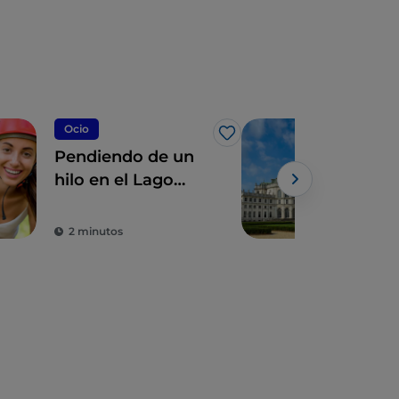
Ocio
UN
Me gusta
Pendiendo de un
Turí
hilo en el Lago
sun
Mayor en
resi
Piemonte
Sab
2 minutos
4 m