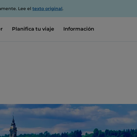
amente. Lee el
texto original
.
r
Planifica tu viaje
Información