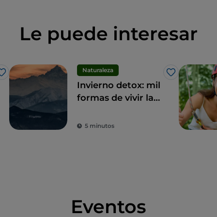
Le puede interesar
Naturaleza
Me gusta
Me gusta
Invierno detox: mil
formas de vivir la
montaña en
Piamonte
5 minutos
Eventos