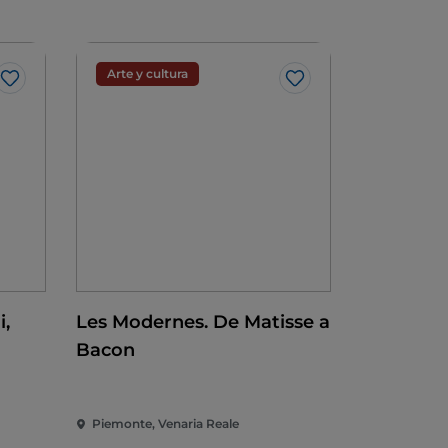
Arte y cultura
Me gusta
Me gusta
i,
Les Modernes. De Matisse a
Bacon
ta
Piemonte, Venaria Reale