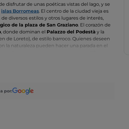
 disfrutar de unas poéticas vistas del lago, y se
islas Borromeas
. El centro de la ciudad vieja es
de diversos estilos y otros lugares de interés,
ico de la plaza de San Graziano
. El corazón de
o
, donde dominan el
Palazzo del Podestà
y la
rgen de Loreto), de estilo barroco. Quienes deseen
con la naturaleza pueden hacer una parada en el
arlos Borromeo. Una estatua gigante, el "San
a otra orilla del lago, también está dedicada al
cuentra el
Parque Natural de Lagoni di
 1980 e incluida entre los "Lugares prehistóricos
ados
Patrimonio de la Humanidad por la
a por: