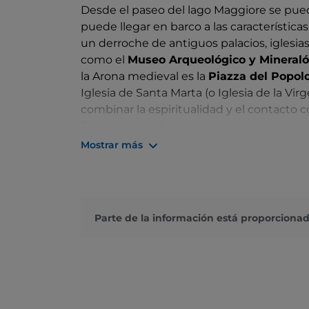
Desde el paseo del lago Maggiore se puede
puede llegar en barco a las características
un derroche de antiguos palacios, iglesias 
como el
Museo Arqueológico y Mineralóg
la Arona medieval es la
Piazza del Popol
Iglesia de Santa Marta (o Iglesia de la Vi
combinar la espiritualidad y el contacto 
Sacro Monte de Arona
, dedicado a San C
Carlone", que también puede verse desde l
Mostrar más
arzobispo de Milán. En el municipio se en
Mercurago
, una zona protegida creada en
de pilotes alrededor de los Alpes", declar
UNESCO en 2011.
Parte de la información está proporcionad
Descubre más:
https://www.prolocoarona.it/