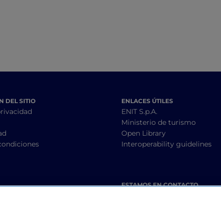
 DEL SITIO
ENLACES ÚTILES
privacidad
ENIT S.p.A.
Ministerio de turismo
ad
Open Library
condiciones
Interoperability guidelines
ESTAMOS EN CONTACTO