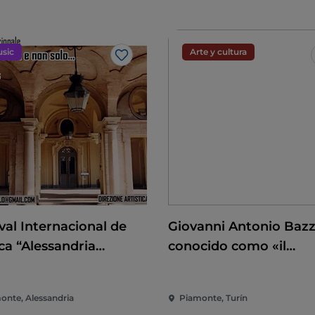
sic
Arte y cultura
Me gusta
val Internacional de
Giovanni Antonio Bazz
ca “Alessandria
conocido como «il
ca e non solo..."
Sodoma». A la conquis
del Renacimiento
onte, Alessandria
Piamonte, Turín