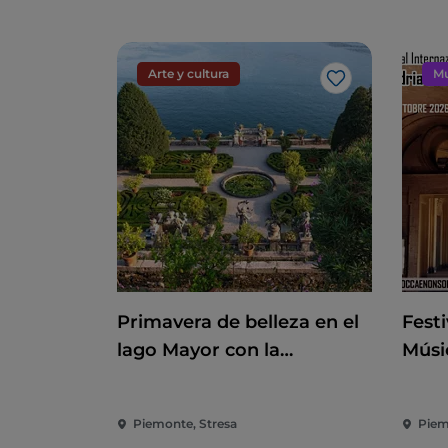
Arte y cultura
Mu
Me gusta
Primavera de belleza en el
Festi
lago Mayor con la
Músi
reapertura de las islas
Baroc
Borromeas y Villa Taranto
Piemonte, Stresa
Piem