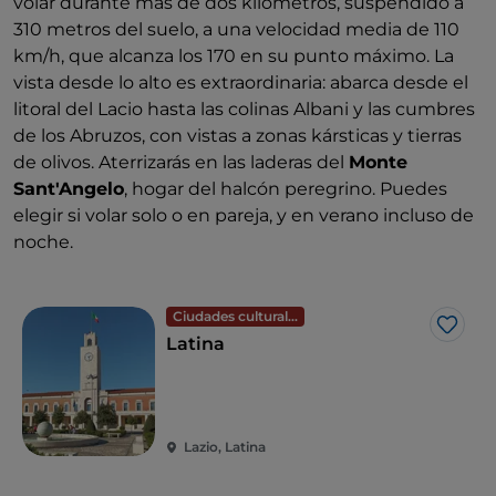
volar durante más de dos kilómetros, suspendido a
310 metros del suelo, a una velocidad media de 110
km/h, que alcanza los 170 en su punto máximo. La
vista desde lo alto es extraordinaria: abarca desde el
litoral del Lacio hasta las colinas Albani y las cumbres
de los Abruzos, con vistas a zonas kársticas y tierras
de olivos. Aterrizarás en las laderas del
Monte
Sant'Angelo
, hogar del halcón peregrino. Puedes
elegir si volar solo o en pareja, y en verano incluso de
noche.
Ciudades culturales
Me g
Latina
Lazio, Latina