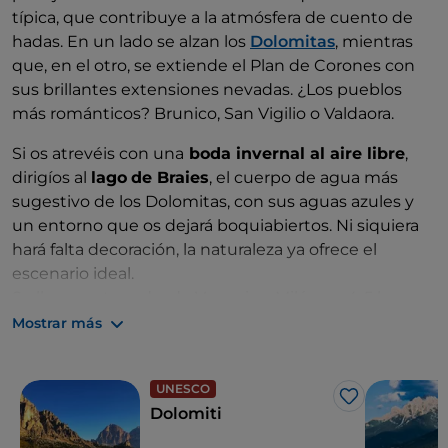
típica, que contribuye a la atmósfera de cuento de
hadas. En un lado se alzan los
Dolomitas
, mientras
que, en el otro, se extiende el Plan de Corones con
sus brillantes extensiones nevadas. ¿Los pueblos
más románticos? Brunico, San Vigilio o Valdaora.
Si os atrevéis con una
boda invernal al aire libre
,
dirigíos al
lago
de Braies
, el cuerpo de agua más
sugestivo de los Dolomitas, con sus aguas azules y
un entorno que os dejará boquiabiertos. Ni siquiera
hará falta decoración, la naturaleza ya ofrece el
escenario ideal.
Se llega en tren desde Venecia y Milán en 4-5 horas.
Mostrar más
UNESCO
Me gusta
Dolomiti