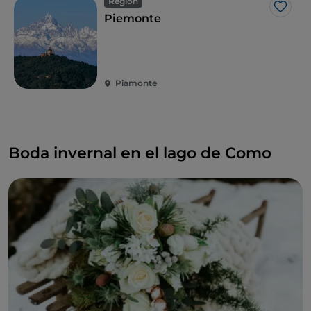
Región
Me g
Piemonte
Piamonte
Boda invernal en el lago de Como