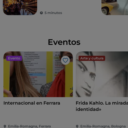
entretenimiento y la
buena comida
5 minutos
Eventos
Evento
Arte y cultura
Me gusta
Internacional en Ferrara
Frida Kahlo. La mira
identidad»
Emilia-Romagna, Ferrara
Emilia-Romagna, Bologna