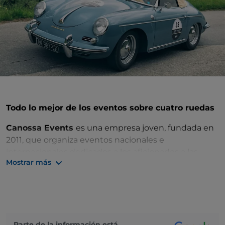
Todo lo mejor de los eventos sobre cuatro ruedas
Canossa Events
es una empresa joven, fundada en
2011, que organiza eventos nacionales e
internacionales dedicados a los aficionados a las
Mostrar más
cuatro ruedas. Hoy cuenta con un equipo de más de
130 profesionales apasionados que trabajan
incansablemente para realizar 250 eventos al año.
Uno de los eventos más interesantes es, sin duda, la
competición de coches de época
que tiene lugar
Parte de la información está