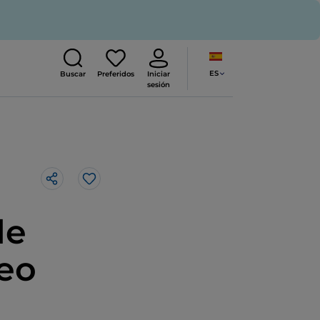
ES
Buscar
Preferidos
Iniciar
sesión
Me gusta
de
eo