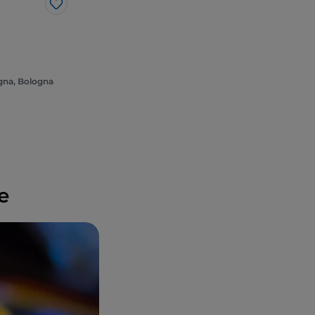
Me gusta
na, Bologna
e