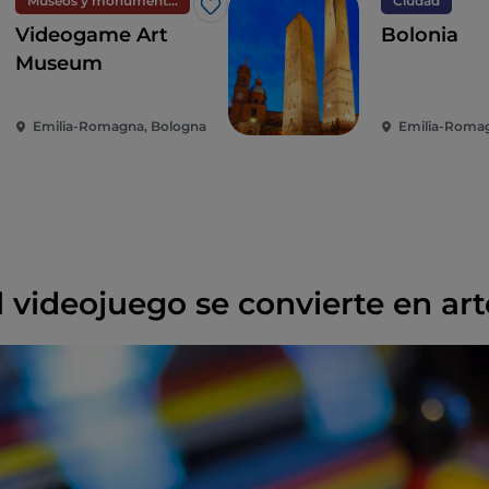
Museos y monumentos
Ciudad
Me gusta
Videogame Art
Bolonia
Museum
Emilia-Romagna, Bologna
Emilia-Romag
 videojuego se convierte en art