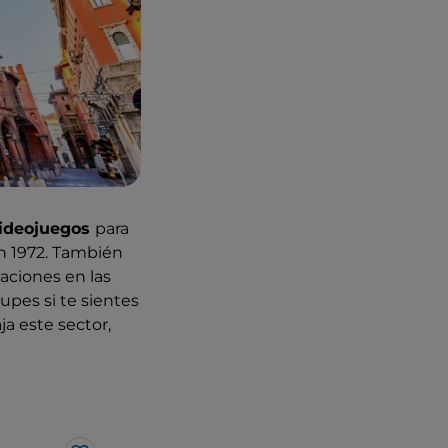
videojuegos
para
en 1972. También
aciones en las
upes si te sientes
ja este sector,