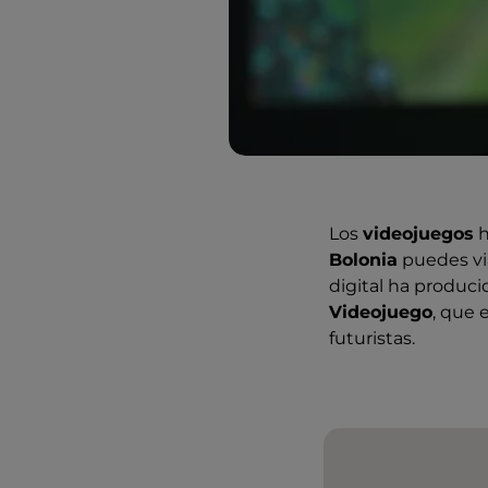
Los
videojuegos
h
Bolonia
puedes via
digital ha produci
Videojuego
, que 
futuristas.