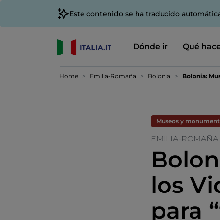
Este contenido se ha traducido automátic
Dónde ir
Qué hace
Home
Emilia-Romaña
Bolonia
Bolonia: Mus
Museos y monument
EMILIA-ROMAÑA
Bolon
los V
para “