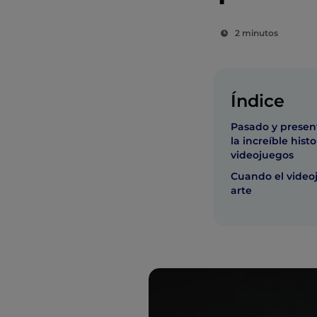
2 minutos
Índice
Pasado y present
la increíble histo
videojuegos
Cuando el video
arte