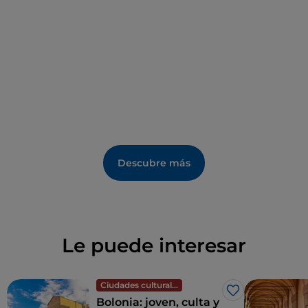
Pavaglione y de la plaza Maggiore, el
pórtico
devocional de San Luca
(
el más largo del mundo
),
los Pórticos Académicos de la Via Zamboni, los
Pórticos de la plaza Cavour y de la Via Farini, el
Pórtico de la Certosa, el edificio porticado del barrio
de Barca, los Pórticos triunfales de Strada Maggiore,
el edificio porticado de MamBo.
Descubre más
Le puede interesar
Ciudades culturales
Me gusta
Bolonia: joven, culta y