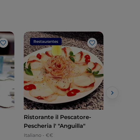
Restaurantes
Restaura
Me gusta
Me gusta
Ristorante il Pescatore-
Happy Pi
Pescheria l' "Anguilla"
Italiano
Italiano - €€