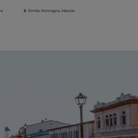
re
Emilia-Romagna, Mesola
Emilia-Rom