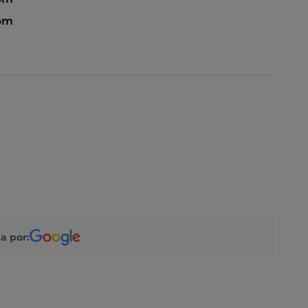
 pm
a por: