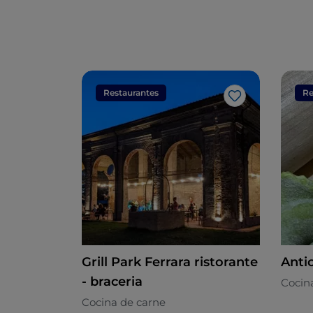
Restaurantes
Re
Me gusta
Grill Park Ferrara ristorante
Antic
- braceria
Cocina
Cocina de carne