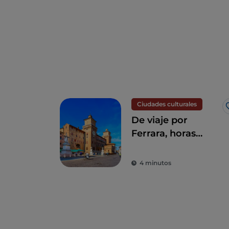
Ciudades culturales
De viaje por
Ferrara, horas
preciosas
paseando por la
4 minutos
historia