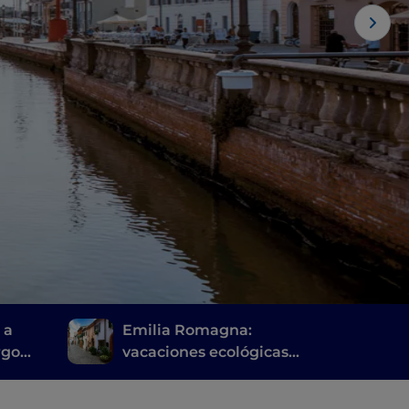
 a
Emilia Romagna:
rgo
vacaciones ecológicas
l
sobre dos ruedas