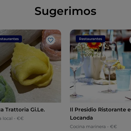
Sugerimos
staurantes
Restaurantes
Me gusta
a Trattoria Gi.Le.
Il Presidio Ristorante e
Locanda
 local - €€
Cocina marinera - €€