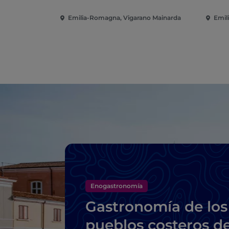
Emilia-Romagna, Vigarano Mainarda
Emil
Enogastronomía
Gastronomía de los
pueblos costeros d