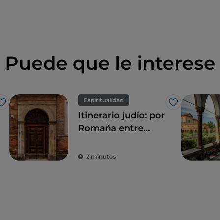
Puede que le interese
Espiritualidad
Me gusta
Me gusta
Itinerario judío: por
Romaña entre
guetos y sinagogas
2 minutos