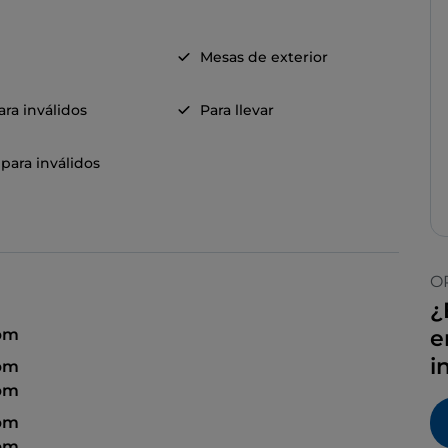
Mesas de exterior
ra inválidos
Para llevar
para inválidos
O
¿
 pm
e
i
 pm
 pm
 pm
 pm