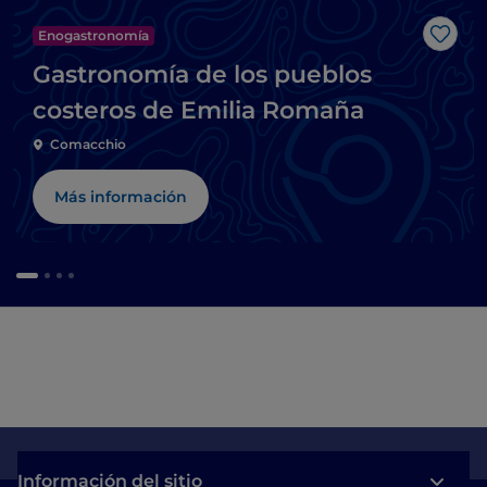
Enogastronomía
Me g
Gastronomía de los pueblos
costeros de Emilia Romaña
Comacchio
Más información
Información del sitio