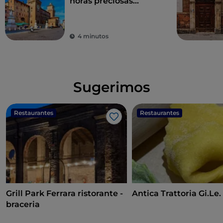
horas preciosas
paseando por la
historia
4 minutos
Sugerimos
Restaurantes
Restaurantes
Me gusta
Grill Park Ferrara ristorante -
Antica Trattoria Gi.Le.
braceria