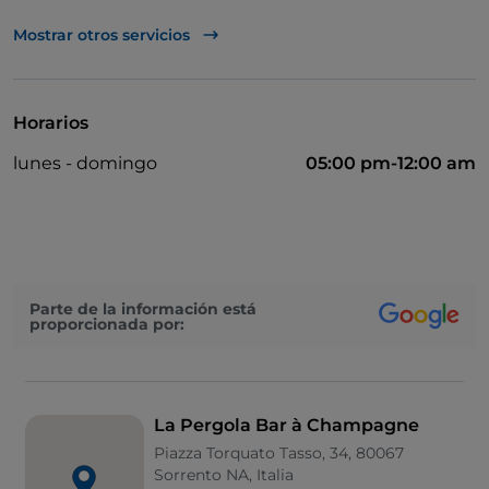
TheFork PAY
Mostrar otros servicios
UnionPay via TheFork PAY
Visa
Horarios
Acceso para inválidos
lunes - domingo
05:00 pm-12:00 am
Baño para inválidos
Wi-Fi
Parte de la información está
proporcionada por:
La Pergola Bar à Champagne
Piazza Torquato Tasso, 34, 80067
Sorrento NA, Italia