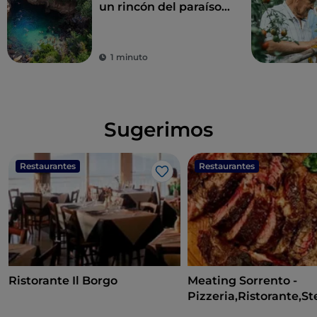
un rincón del paraíso:
los Baños de la Reina
Giovanna
1 minuto
Sugerimos
Restaurantes
Restaurantes
Me gusta
Ristorante Il Borgo
Meating Sorrento -
Pizzeria,Ristorante,S