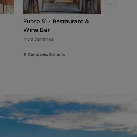
Fuoro 51 - Restaurant &
L'Oranger
Wine Bar
Restaura
Mediterránea
Campana
Campania, Sorrento
Campania, 