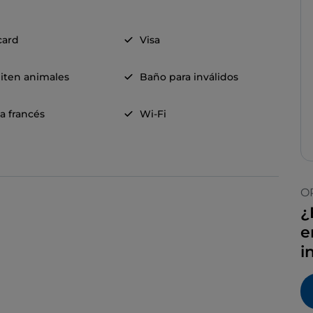
card
Visa
iten animales
Baño para inválidos
a francés
Wi-Fi
O
¿
e
i