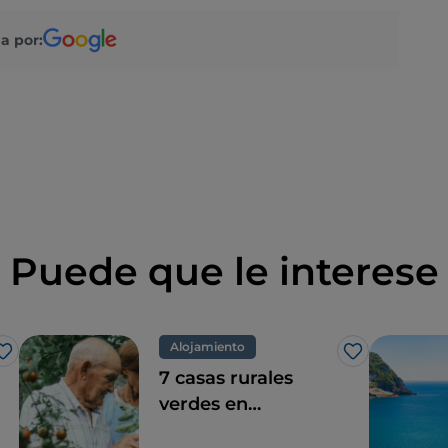
a por:
Puede que le interese
Alojamiento
Me gusta
Me gusta
7 casas rurales
verdes en
Campania, una