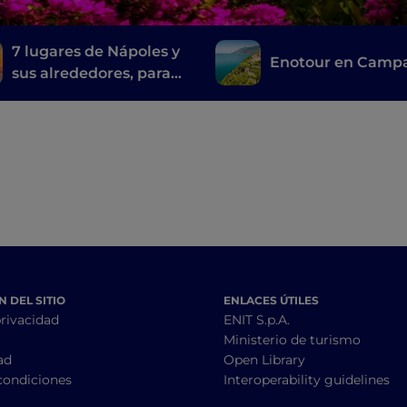
7 lugares de Nápoles y
Enotour en Camp
sus alrededores, para
visitar las
localizaciones de la
serie de televisión Mare
fuori
 DEL SITIO
ENLACES ÚTILES
privacidad
ENIT S.p.A.
Ministerio de turismo
ad
Open Library
condiciones
Interoperability guidelines