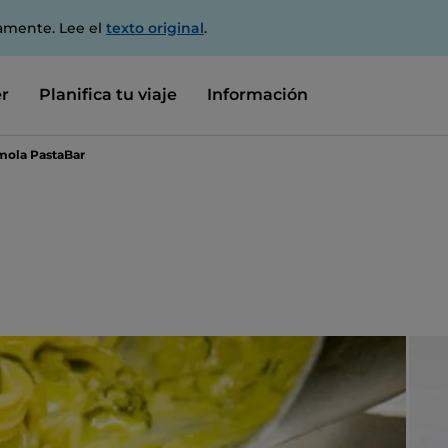
amente. Lee el
texto original
.
r
Planifica tu viaje
Información
mola PastaBar