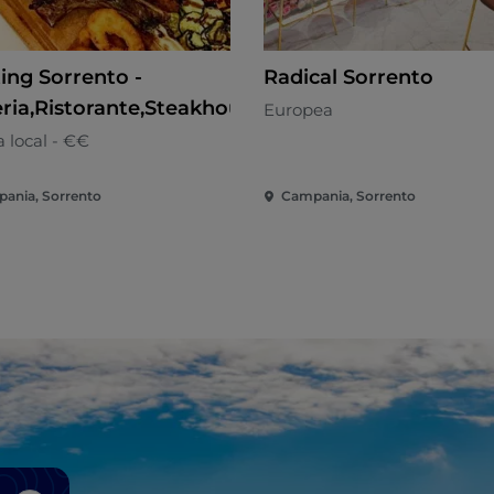
ing Sorrento -
Radical Sorrento
eria,Ristorante,Steakhouse
Europea
 local - €€
ania, Sorrento
Campania, Sorrento