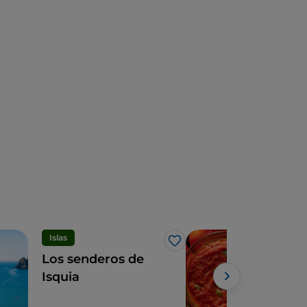
Islas
Eno
Me gusta
Los senderos de
En 
Isquia
don
culi
Powe