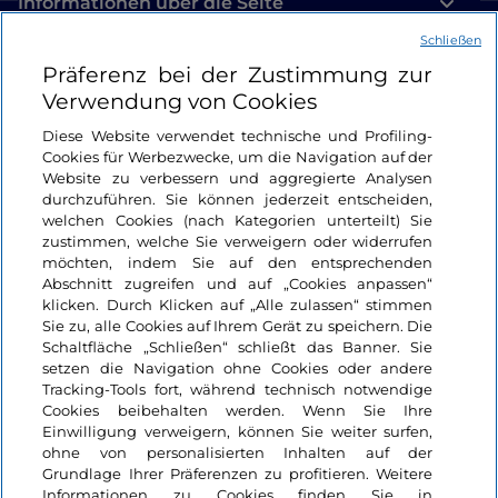
Informationen über die Seite
Schließen
Nützliche Links
Präferenz bei der Zustimmung zur
Verwendung von Cookies
Login
Diese Website verwendet technische und Profiling-
Cookies für Werbezwecke, um die Navigation auf der
Bleiben wir in Kontakt
Website zu verbessern und aggregierte Analysen
durchzuführen. Sie können jederzeit entscheiden,
welchen Cookies (nach Kategorien unterteilt) Sie
zustimmen, welche Sie verweigern oder widerrufen
möchten, indem Sie auf den entsprechenden
Abschnitt zugreifen und auf „Cookies anpassen“
klicken. Durch Klicken auf „Alle zulassen“ stimmen
Sie zu, alle Cookies auf Ihrem Gerät zu speichern. Die
Schaltfläche „Schließen“ schließt das Banner. Sie
setzen die Navigation ohne Cookies oder andere
Tracking-Tools fort, während technisch notwendige
Cookies beibehalten werden. Wenn Sie Ihre
Einwilligung verweigern, können Sie weiter surfen,
ohne von personalisierten Inhalten auf der
Grundlage Ihrer Präferenzen zu profitieren. Weitere
Informationen zu Cookies finden Sie in