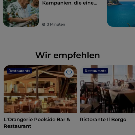
Kampanien, die eine
perfekte Kombination
aus ökologischer
Nachhaltigkeit und
3 Minuten
Geschmack bieten
Wir empfehlen
Restaurants
Restaurants
Like
L'Orangerie Poolside Bar &
Ristorante Il Borgo
Restaurant