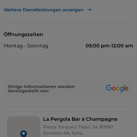
TheFork PAY
Weitere Dienstleistungen anzeigen
UnionPay über TheFork PAY
Visa
Öffnungszeiten
Behindertengerechter Zugang
Montag - Sonntag
05:00 pm-12:00 am
Behindertengerechtes Badezimmer
WLAN
Einige Informationen werden
bereitgestellt von:
La Pergola Bar à Champagne
Piazza Torquato Tasso, 34, 80067
Sorrento NA, Italia