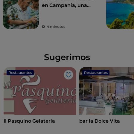
en Campania, una
combinación perfecta
de eco-sostenibilidad
y sabor
4 minutos
Sugerimos
Restaurantes
Restaurantes
Me gusta
Il Pasquino Gelateria
bar la Dolce Vita