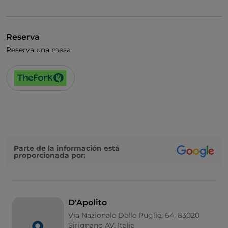
Se admiten animales
Baño para inválidos
Reserva
Se habla inglés
Reserva una mesa
Partidos de fútbol
Wi-Fi
Parte de la información está
proporcionada por:
D'Apolito
Via Nazionale Delle Puglie, 64, 83020
Sirignano AV, Italia