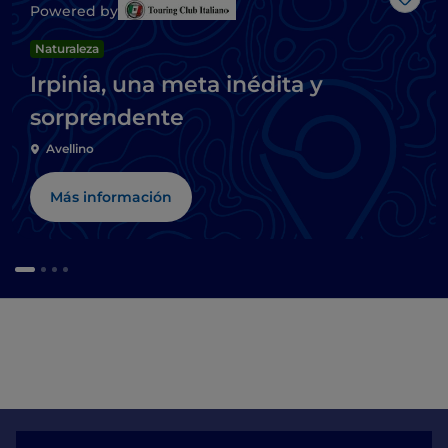
Me g
Powered by
Naturaleza
Irpinia, una meta inédita y
sorprendente
Avellino
Más información