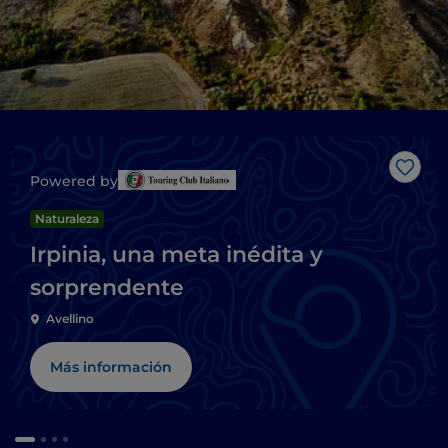
Me g
Powered by
Naturaleza
Irpinia, una meta inédita y
sorprendente
Avellino
Más información