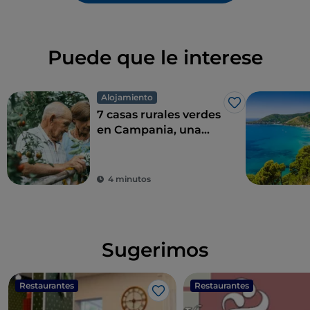
Puede que le interese
Alojamiento
Me gusta
7 casas rurales verdes
en Campania, una
combinación perfecta
de eco-sostenibilidad
y sabor
4 minutos
Sugerimos
Restaurantes
Restaurantes
Me gusta