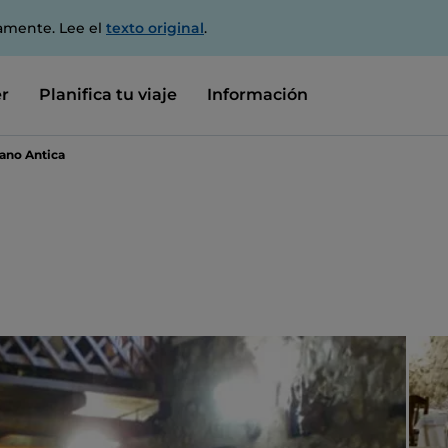
amente. Lee el
texto original
.
r
Planifica tu viaje
Información
ano Antica