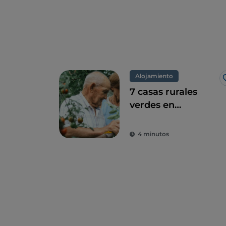
Alojamiento
7 casas rurales
verdes en
Campania, una
combinación
4 minutos
perfecta de eco-
sostenibilidad y
sabor