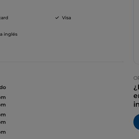
card
Visa
a inglés
O
¿
ado
e
 pm
i
 pm
 pm
 pm
 pm