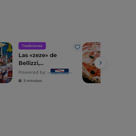
Tradiciones
Eno
Me gusta
Las «zeze» de
Nápo
Bellizzi,
una 
Montemiletto,
de 
Powered by:
Cesinali y
3 minutos
3 m
Mercogliano:
teatro popular y
patrimonio cultural