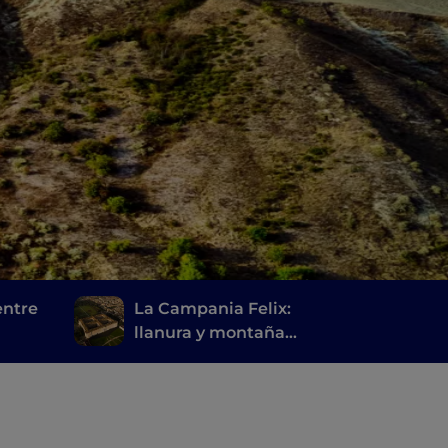
entre
La Campania Felix:
llanura y montaña
d
entre Caserta y sus
alrededores