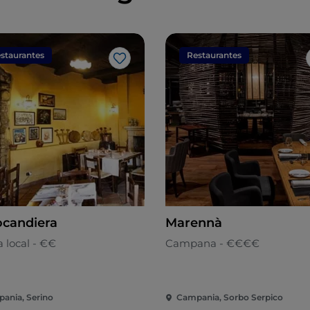
staurantes
Restaurantes
Me gusta
ocandiera
Marennà
 local - €€
Campana - €€€€
ania, Serino
Campania, Sorbo Serpico