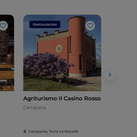
Restaurantes
Restaura
Me gusta
Me gusta
Agriturismo Il Casino Rosso
Flory Trat
Campana
Cocina local
Campania, Torre Le Nocelle
Campania, 