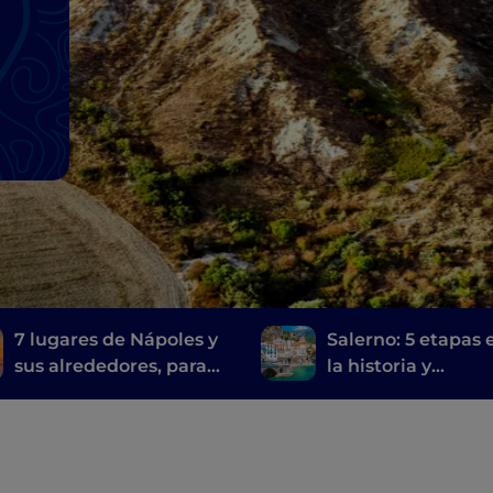
7 lugares de Nápoles y
Salerno: 5 etapas 
sus alrededores, para
la historia y
visitar las
contemporaneida
localizaciones de la
serie de televisión Mare
fuori