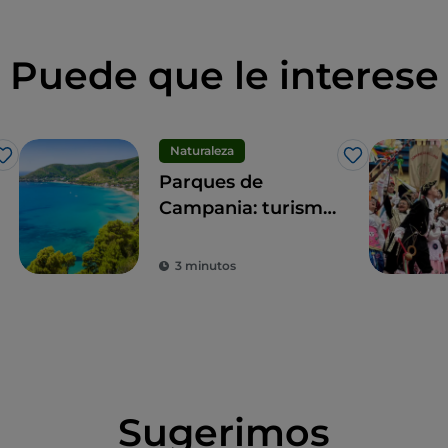
Puede que le interese
Naturaleza
Me gusta
Me gusta
Parques de
Campania: turismo
sostenible en las
zonas protegidas
3 minutos
de la región
Sugerimos