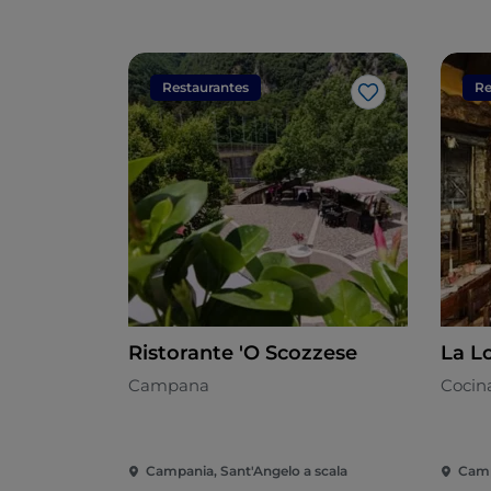
Restaurantes
Re
Me gusta
Ristorante 'O Scozzese
La L
Campana
Cocina
Campania, Sant'Angelo a scala
Camp