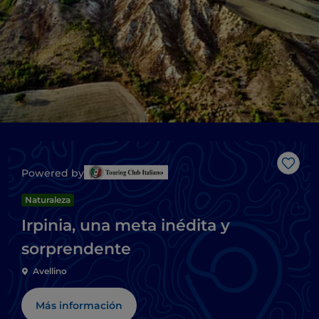
Me g
Powered by
Naturaleza
Irpinia, una meta inédita y
sorprendente
Avellino
Más información