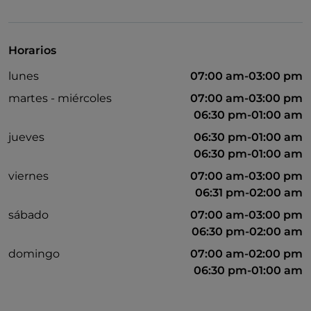
Para llevar
Baño para inválidos
Horarios
Cocktail
lunes
07:00 am-03:00 pm
Cena con espectáculo
martes - miércoles
07:00 am-03:00 pm
Mastercard
06:30 pm-01:00 am
jueves
06:30 pm-01:00 am
No fumadores
06:30 pm-01:00 am
Menú infantil
viernes
07:00 am-03:00 pm
Mesas de exterior
06:31 pm-02:00 am
Visa
sábado
07:00 am-03:00 pm
06:30 pm-02:00 am
Wi-Fi
domingo
07:00 am-02:00 pm
Partidos de fútbol
06:30 pm-01:00 am
Paypal
Se habla inglés