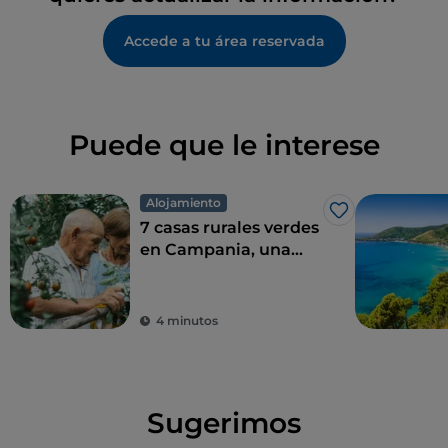
Accede a tu área reservada
Puede que le interese
Alojamiento
Me gusta
7 casas rurales verdes
en Campania, una
combinación perfecta
de eco-sostenibilidad
y sabor
4 minutos
Sugerimos