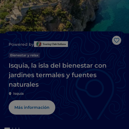
Me g
Powered by
Bienestar y relax
Isquia, la isla del bienestar con
jardines termales y fuentes
naturales
Isquia
Más información