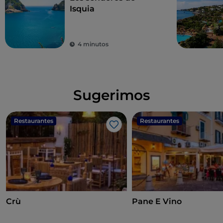
Isquia
4 minutos
Sugerimos
Restaurantes
Restaurantes
Me gusta
Crù
Pane E Vino