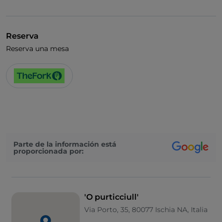
UnionPay via TheFork PAY
Visa
Reserva
Se habla inglés
Reserva una mesa
Wi-Fi
Parte de la información está
proporcionada por:
'O purticciull'
Via Porto, 35, 80077 Ischia NA, Italia