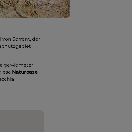
 von Sorrent, der
sschutzgebiet
rva gewidmeter
diese
Naturoase
acchia