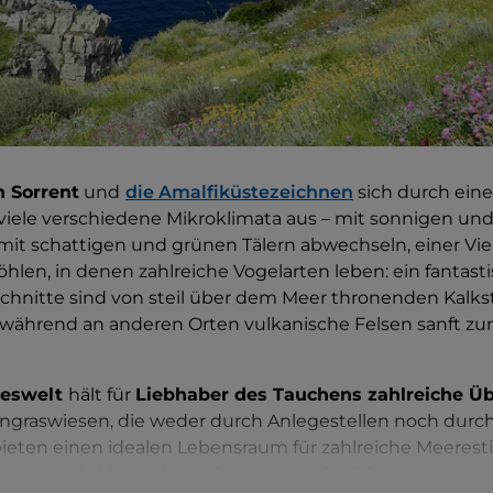
n Sorrent
und
die Amalfiküstezeichnen
sich durch ein
 viele verschiedene Mikroklimata aus – mit sonnigen un
mit schattigen und grünen Tälern abwechseln, einer Vie
len, in denen zahlreiche Vogelarten leben: ein fantasti
chnitte sind von steil über dem Meer thronenden Kalk
während an anderen Orten vulkanische Felsen sanft zu
reswelt
hält für
Liebhaber des Tauchens zahlreiche Ü
ungraswiesen, die weder durch Anlegestellen noch durc
ieten einen idealen Lebensraum für zahlreiche Meeresti
esterne bis hin zu den seltenen Seepferdchen sowie unz