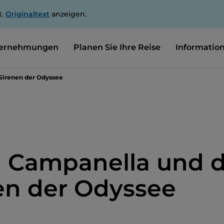
t.
Originaltext
anzeigen.
ernehmungen
Planen Sie Ihre Reise
Informatio
Sirenen der Odyssee
 Campanella und d
en der Odyssee