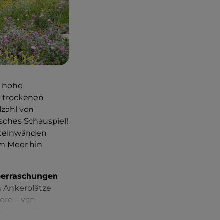
e hohe
d trockenen
lzahl von
sches Schauspiel!
steinwänden
m Meer hin
berraschungen
h Ankerplätze
ere – von
ähligen Fisch-