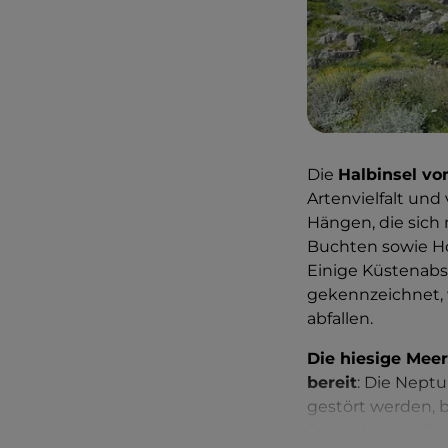
Die
Halbinsel vo
Artenvielfalt und
Hängen, die sich 
Buchten sowie Höh
Einige Küstenabs
gekennzeichnet, 
abfallen.
Die hiesige Mee
bereit
: Die Nept
gestört werden, b
Seeigeln über Se