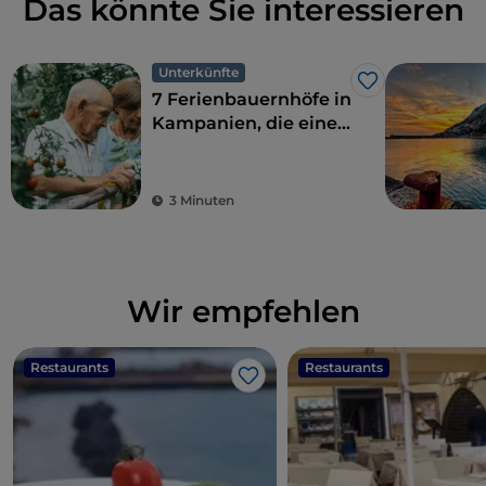
Das könnte Sie interessieren
Unterkünfte
Like
7 Ferienbauernhöfe in
Kampanien, die eine
perfekte Kombination
aus ökologischer
Nachhaltigkeit und
3 Minuten
Geschmack bieten
Wir empfehlen
Restaurants
Restaurants
Like