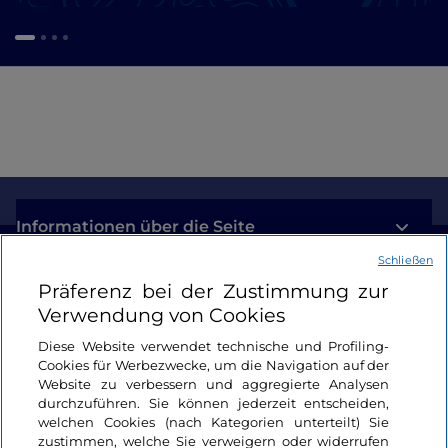
Informationen über die Seite
Schließen
Nützliche Links
Präferenz bei der Zustimmung zur
Verwendung von Cookies
Login
Diese Website verwendet technische und Profiling-
Cookies für Werbezwecke, um die Navigation auf der
Bleiben wir in Kontakt
Website zu verbessern und aggregierte Analysen
durchzuführen. Sie können jederzeit entscheiden,
welchen Cookies (nach Kategorien unterteilt) Sie
zustimmen, welche Sie verweigern oder widerrufen