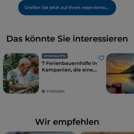
Greifen Sie jetzt auf Ihren reservierten Bereich zu
Das könnte Sie interessieren
Unterkünfte
Like
7 Ferienbauernhöfe in
Kampanien, die eine
perfekte Kombination
aus ökologischer
Nachhaltigkeit und
3 Minuten
Geschmack bieten
Wir empfehlen