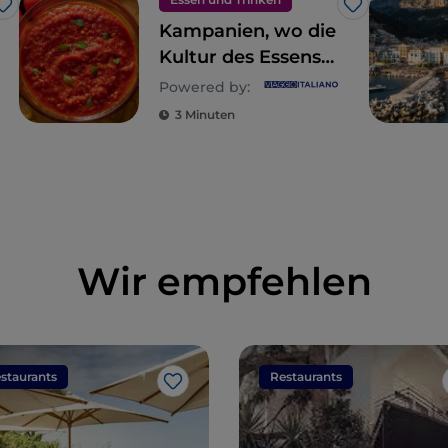
Like
Like
Kampanien, wo die
Kultur des Essens
eine Lebensart ist
Powered by:
3 Minuten
Wir empfehlen
staurants
Restaurants
Like