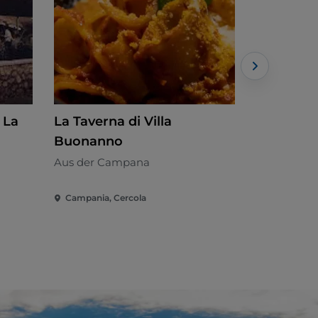
 La
La Taverna di Villa
Umberto 
Buonanno
Fischküche
Aus der Campana
Campania, Cercola
Campania, 