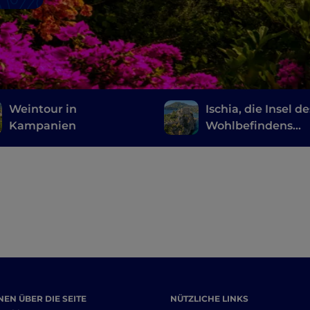
Weintour in
Ischia, die Insel de
Kampanien
Wohlbefindens
zwischen
Thermalgärten u
natürlichen Quell
EN ÜBER DIE SEITE
NÜTZLICHE LINKS