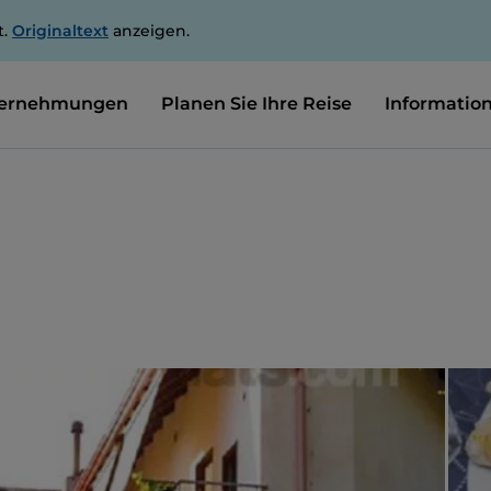
t.
Originaltext
anzeigen.
ernehmungen
Planen Sie Ihre Reise
Informatio