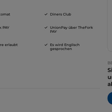
tomat
Diners Club
k PAY
UnionPay über TheFork
PAY
re erlaubt
Es wird Englisch
gesprochen
B
S
u
a