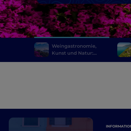
Weingastronomie,
Kunst und Natur:
Köstlichkeiten aus
Sorrent
INFORMATION