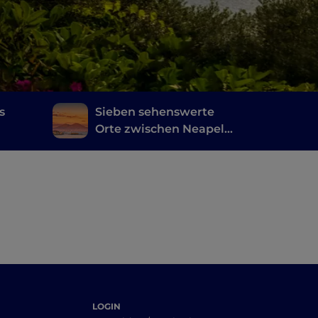
s
Sieben sehenswerte
Orte zwischen Neapel
und Umgebung, an
nd
denen Mare Fuori
en
gefilmt wurde
LOGIN