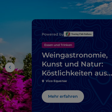
Powered by
Essen und Trinken
Weingastronomie,
Kunst und Natur:
Köstlichkeiten aus
Sorrent
Vico Equense
Mehr erfahren