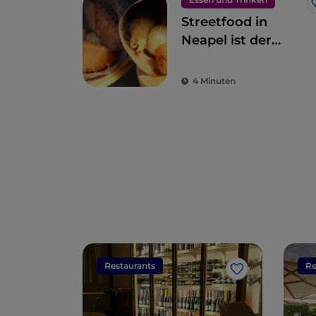
Streetfood in
Neapel ist der
Inbegriff des
Gaumenschmauses
4 Minuten
Restaurants
Re
Like