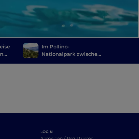
eise
Im Pollino-
en
Nationalpark zwischen
Geschichte, mystischen
Orten und Dörfern auf
Felsen
LOGIN
Anmelden / Registrieren