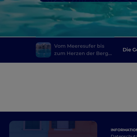
Vom Meeresufer bis
Die G
zum Herzen der Berge:
Kalabrien, Hüter der
Zeit
INFORMATION
Datenschut