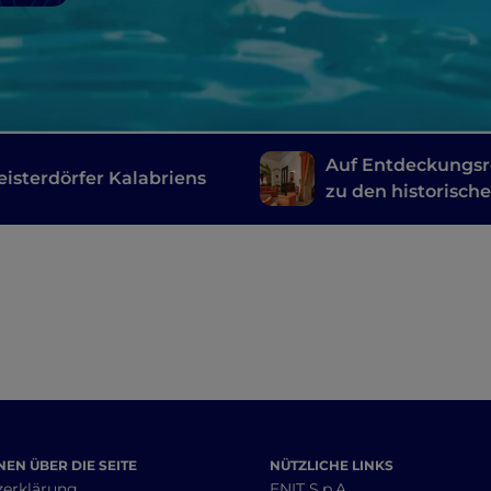
Auf Entdeckungsr
eisterdörfer Kalabriens
zu den historisch
Residenzen in
Kalabrien
EN ÜBER DIE SEITE
NÜTZLICHE LINKS
zerklärung
ENIT S.p.A.