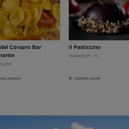
 del Corsaro Bar
Il Pasticcino
orante
Italienisch - €
küche
bria, Joppolo
Calabria, Ionadi