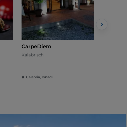
CarpeDiem
Bellavist
Kalabrisch
Fischküche
Calabria, Ionadi
Calabria, Io