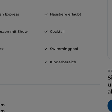
an Express
Haustiere erlaubt
ssen mit Show
Cocktail
tz
Swimmingpool
Kinderbereich
B
S
u
a
 pm
 am