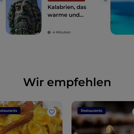
Like
Like
Kalabrien, das
warme und
bezaubernde Land
der Bronzestatuen
4 Minuten
von Riace
Wir empfehlen
staurants
Restaurants
Like