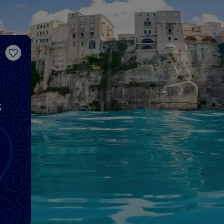
Like
s