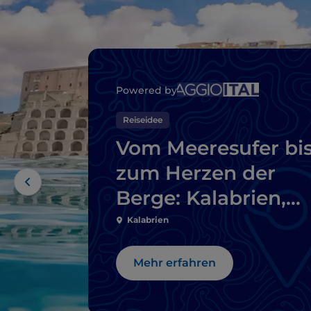
Powered by
Reiseidee
Vom Meeresufer bi
zum Herzen der
Berge: Kalabrien,
Hüter der Zeit
Kalabrien
Mehr erfahren