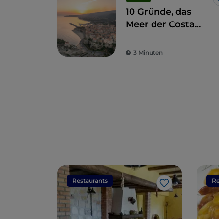
10 Gründe, das
Meer der Costa
degli Dei im Winter
zu besuchen
3 Minuten
Restaurants
Re
Like