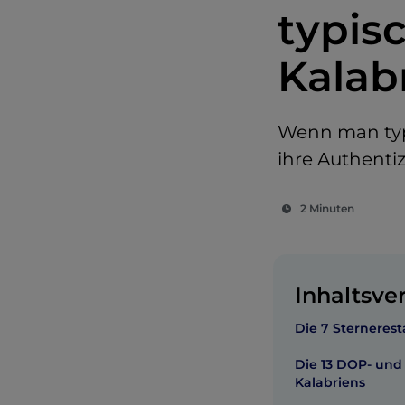
typis
Kalab
Wenn man typi
ihre Authentizi
2 Minuten
Inhaltsve
Die 7 Sternerest
Die 13 DOP- und
Kalabriens