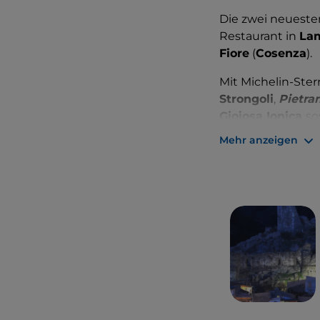
Die zwei neueste
Restaurant in
La
Fiore
(
Cosenza
).
Mit Michelin-Ste
Strongoli
,
Pietra
Gioiosa Ionica
so
Mehr anzeigen
Diese fantastisc
Gerichten zu ver
Aromen
und Behe
außergewöhnliche