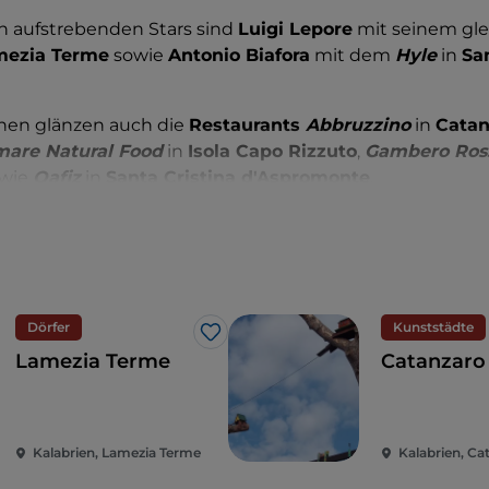
n aufstrebenden Stars sind
Luigi Lepore
mit seinem gl
mezia Terme
sowie
Antonio Biafora
mit dem
Hyle
in
Sa
rnen glänzen auch die
Restaurants
Abbruzzino
in
Catan
mare Natural Food
in
Isola Capo Rizzuto
,
Gambero Ros
wie
Qafiz
in
Santa Cristina d'Aspromonte
.
hen Meister der Kochkunst verstehen es, Ihren Gaumen m
zaubern – dank
hochqualitativer Zutaten
, einer perfek
rrschung der Kochtechniken sowie nicht zuletzt ihrer
n Persönlichkeit.
Dörfer
Kunststädte
Like
Lamezia Terme
Catanzaro
Kalabrien, Lamezia Terme
Kalabrien, Ca