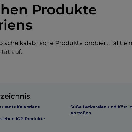
chen Produkte
riens
sche kalabrische Produkte probiert, fällt ei
tät auf.
rzeichnis
aurants Kalabriens
Süße Leckereien und Köstli
Anstoßen
 sieben IGP-Produkte