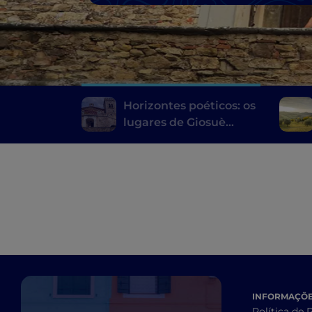
Horizontes poéticos: os
lugares de Giosuè
Carducci na Toscana
INFORMAÇÕES
Política de 