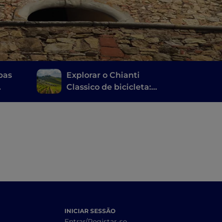
apas
Explorar o Chianti
Classico de bicicleta:
, do
um itinerário pelas
lcino
adegas
INICIAR SESSÃO
Entrar/Registar-se