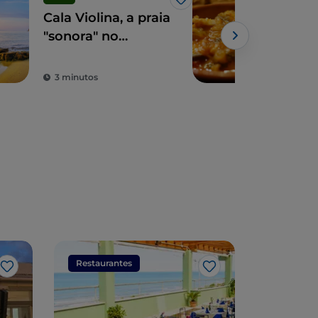
Gosto
Cala Violina, a praia
5 co
"sonora" no
com
coração da
uma
Maremma
culi
3 minutos
2 m
cid
Mod
Restaurantes
Restaura
Gosto
Gosto