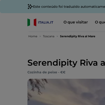
Este conteúdo foi traduzido automaticame
O que visitar
O que
Home
Toscana
Serendipity Riva al Mare
Serendipity Riva 
Cozinha de peixe - €€