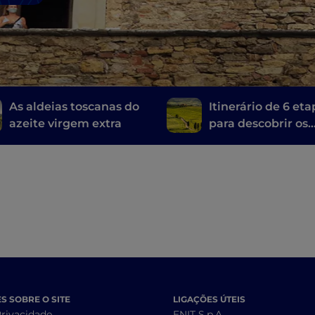
As aldeias toscanas do
Itinerário de 6 et
azeite virgem extra
para descobrir os
vinhos da Toscana
Brunello di Monta
ao Chianti
 SOBRE O SITE
LIGAÇÕES ÚTEIS
Privacidade
ENIT S.p.A.