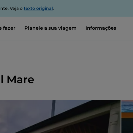
nte. Veja o
texto original
.
 fazer
Planeie a sua viagem
Informações
al Mare