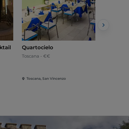
ktail
Quartocielo
Bitta Res
Toscana - €€
Mediterrân
Toscana, San Vincenzo
Toscana, S