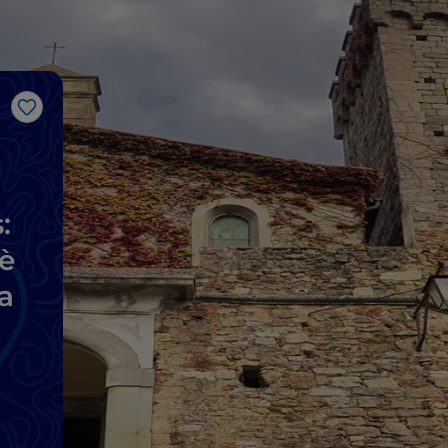
Gosto
:
uè
a