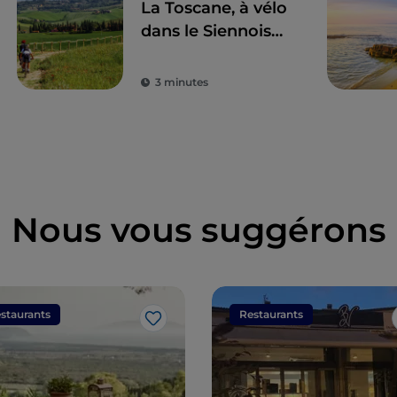
La Toscane, à vélo
dans le Siennois
entre vins et eaux
thermales
3 minutes
Nous vous suggérons
staurants
Restaurants
J’aime