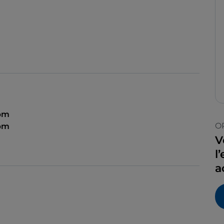
 pm
O
 pm
V
l
a