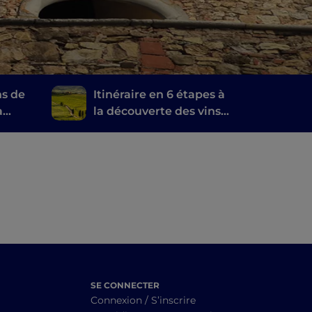
ns de
Itinéraire en 6 étapes à
a
la découverte des vins
toscans, du Brunello di
Montalcino au Chianti
SE CONNECTER
Connexion / S’inscrire