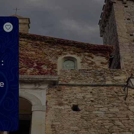
J’aime
:
e