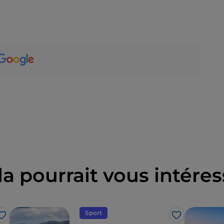
la pourrait vous intéres
Sport
J’aime
J’aime