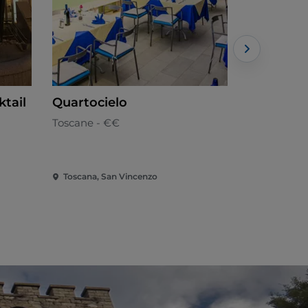
ktail
Quartocielo
Bitta Res
Toscane - €€
Méditerran
Toscana, San Vincenzo
Toscana, S