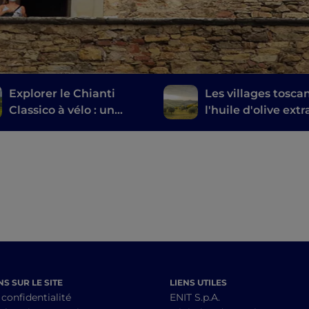
Explorer le Chianti
Les villages tosca
Classico à vélo : un
l'huile d'olive extr
itinéraire entre les
vierge
caves
S SUR LE SITE
LIENS UTILES
 confidentialité
ENIT S.p.A.