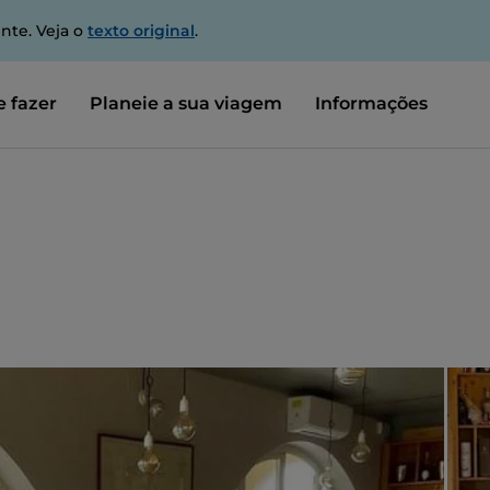
nte. Veja o
texto original
.
 fazer
Planeie a sua viagem
Informações