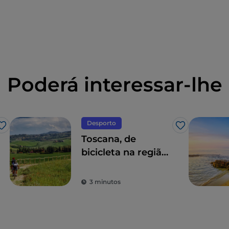
Poderá interessar-lhe
Desporto
Gosto
Gosto
Toscana, de
bicicleta na região
de Siena, entre
vinhos e águas
3 minutos
termais