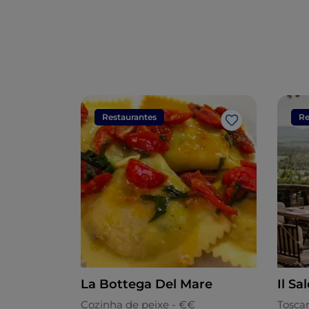
Restaurantes
Re
Gosto
La Bottega Del Mare
Il Sa
Cozinha de peixe - €€
Tosca