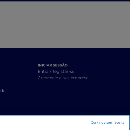
lcino
adegas
INICIAR SESSÃO
Entrar/Registar-se
Credencie a sua empresa
ade
Continue sem aceitar