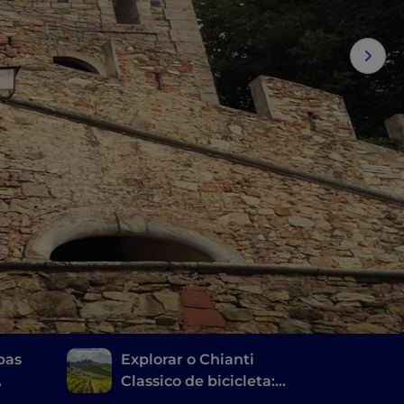
apas
Explorar o Chianti
Classico de bicicleta:
, do
um itinerário pelas