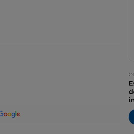
O
E
d
i