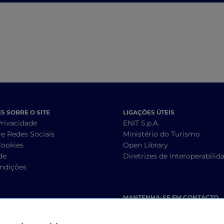
Brunello di Monta
ao Chianti
 SOBRE O SITE
LIGAÇÕES ÚTEIS
Privacidade
ENIT S.p.A.
re Redes Sociais
Ministério do Turismo
Cookies
Open Library
de
Diretrizes de interoperabilid
ndições
MANTENHA-SE EM CONTACTO