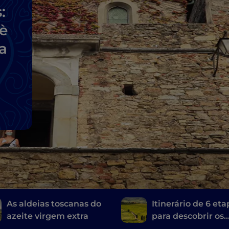
:
uè
a
As aldeias toscanas do
Itinerário de 6 et
azeite virgem extra
para descobrir os
vinhos da Toscana