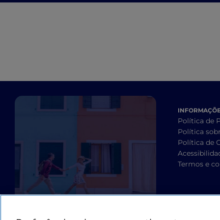
INFORMAÇÕES
Política de 
Política sob
Política de 
Acessibilida
Termos e co