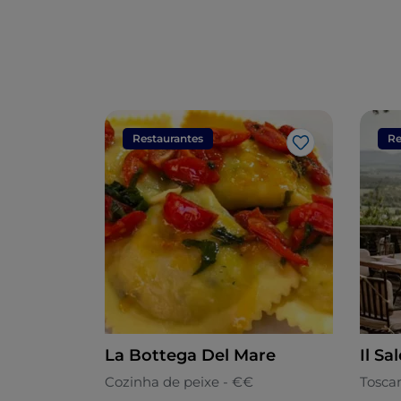
Restaurantes
Re
Gosto
La Bottega Del Mare
Il Sa
Cozinha de peixe - €€
Tosca