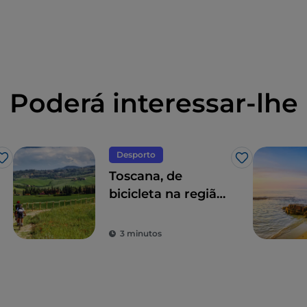
Poderá interessar-lhe
Desporto
Gosto
Gosto
Toscana, de
bicicleta na região
de Siena, entre
vinhos e águas
3 minutos
termais