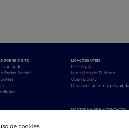
Brunello di Monta
ao Chianti
 SOBRE O SITE
LIGAÇÕES ÚTEIS
Privacidade
ENIT S.p.A.
re Redes Sociais
Ministério do Turismo
Cookies
Open Library
de
Diretrizes de interoperabilid
ndições
MANTENHA-SE EM CONTACTO
uso de cookies