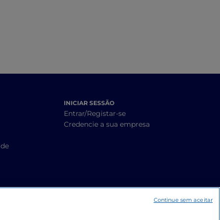
lcino
adegas
INICIAR SESSÃO
Entrar/Registar-se
Credencie a sua empresa
ade
Continue sem aceitar