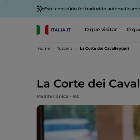
Este conteúdo foi traduzido automaticame
O que visitar
O que
Home
Toscana
La Corte dei Cavalleggeri
La Corte dei Cava
Mediterrânica - €€