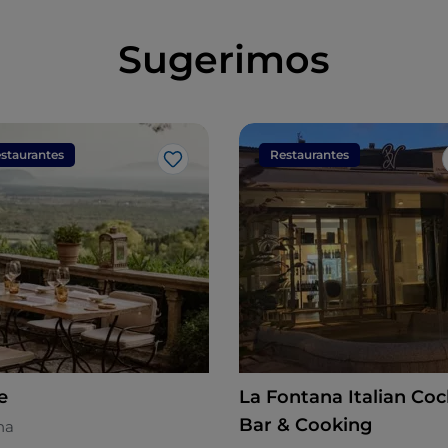
Sugerimos
staurantes
Restaurantes
Gosto
le
La Fontana Italian Coc
Bar & Cooking
na