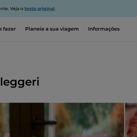
nte. Veja o
texto original
.
 fazer
Planeie a sua viagem
Informações
lleggeri