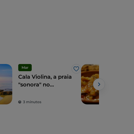
Mar
Eno
Gosto
Cala Violina, a praia
5 co
"sonora" no
com
coração da
uma
Maremma
culi
3 minutos
2 m
cid
Mod