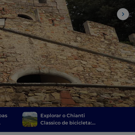
apas
Explorar o Chianti
Classico de bicicleta:
, do
um itinerário pelas