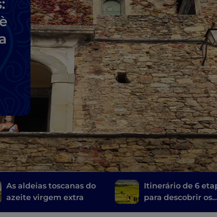
:
uè
a
As aldeias toscanas do
Itinerário de 6 et
azeite virgem extra
para descobrir os
vinhos da Toscana