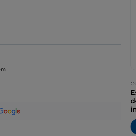
 pm
O
E
d
i