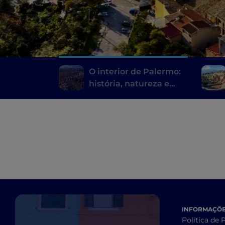
O interior de Palermo:
história, natureza e
tradição na Sicília mais
autêntica
INFORMAÇÕES
Política de 