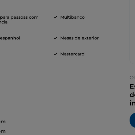
 para pessoas com
Multibanco
ncia
 espanhol
Mesas de exterior
Mastercard
O
E
d
i
 pm
 pm