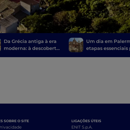
Da Grécia antiga à era
Um dia em Palerm
moderna: à descoberta
etapas essenciais
dos teatros sicilianos
descobrir a cidad
 SOBRE O SITE
LIGAÇÕES ÚTEIS
Privacidade
ENIT S.p.A.