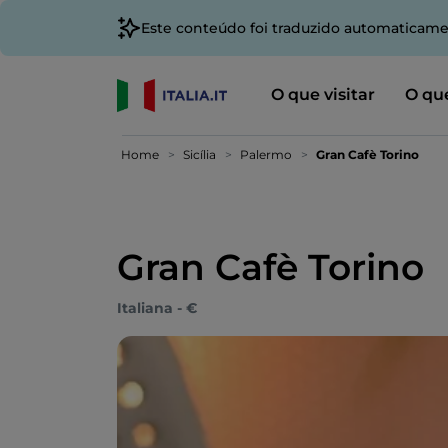
Este conteúdo foi traduzido automaticame
O que visitar
O que
Home
Sicília
Palermo
Gran Cafè Torino
Gran Cafè Torino
Italiana - €