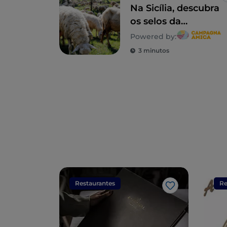
Na Sicília, descubra
os selos da
biodiversidade
Powered by:
rural
3 minutos
Restaurantes
Re
Gosto