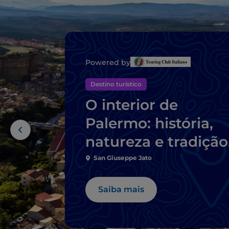
Powered by
Destino turístico
O interior de
Palermo: história,
natureza e tradição
na Sicília mais
San Giuseppe Jato
autêntica
Saiba mais