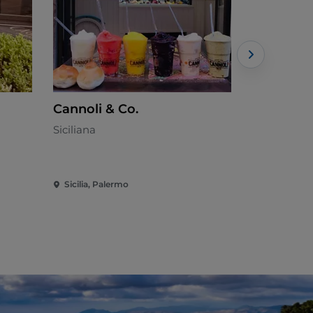
Cannoli & Co.
Agorà Cat
Siciliana
Italiana
Sicilia, Palermo
Sicilia, Pal