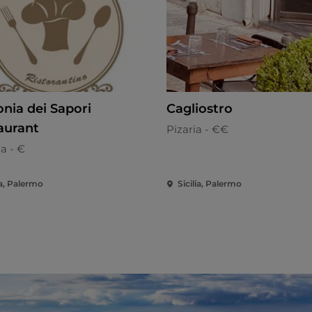
nia dei Sapori
Cagliostro
aurant
Pizaria - €€
na - €
ia, Palermo
Sicilia, Palermo