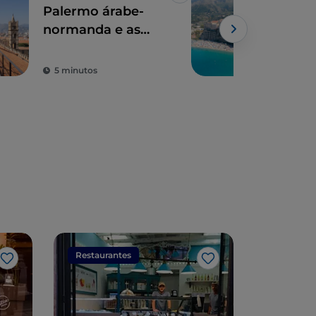
Palermo árabe-
Sicí
normanda e as
Pal
catedrais de Cefalù
Gal
Powe
e Monreale
por
5 minutos
2 m
Restaurantes
Restaura
Gosto
Gosto