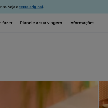
nte. Veja o
texto original
.
 fazer
Planeie a sua viagem
Informações