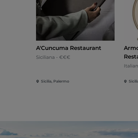
A'Cuncuma Restaurant
Armo
Rest
Siciliana - €€€
Italia
Sicilia, Palermo
Sicil