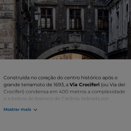
Construída no coração do centro histórico após o
grande terramoto de 1693, a
Via Crociferi
(ou Via dei
Crociferi) condensa em 400 metros a complexidade
e a beleza do barroco de Catânia, ladeada por
arquitetura sumptuosa, devido à concentração de
Mostrar mais
conventos e locais de culto, é também apelidada de
"via sacra". A partir da Praça de São Francisco de Assis,
a estrada segue para norte, passando sob o
arco de