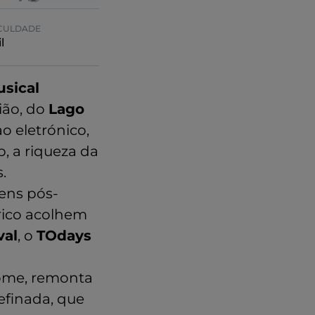
ICULDADE
l
usical
ião, do
Lago
o eletrónico,
p, a riqueza da
.
gens pós-
órico acolhem
val
, o
TOdays
ome, remonta
efinada, que