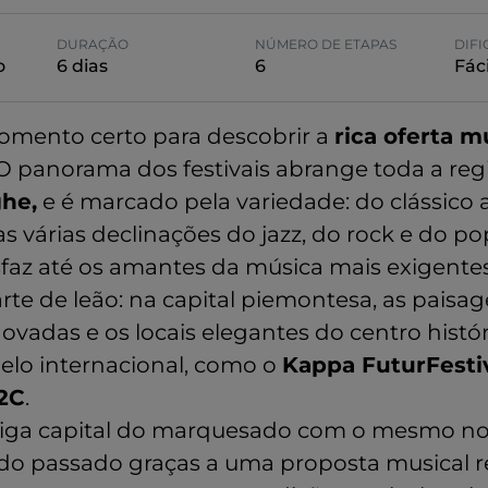
DURAÇÃO
NÚMERO DE ETAPAS
DIF
o
6 dias
6
Fáci
omento certo para descobrir a
rica oferta m
 O panorama dos festivais abrange toda a reg
he,
e é marcado pela variedade: do clássico a
 várias declinações do jazz, do rock e do po
sfaz até os amantes da música mais exigentes
arte de leão: na capital piemontesa, as paisa
novadas e os locais elegantes do centro hist
elo internacional, como o
Kappa FuturFesti
2C
.
ntiga capital do marquesado com o mesmo n
do passado graças a uma proposta musical r