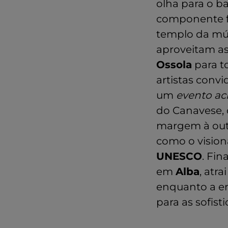
olha para o b
componente f
templo da mús
aproveitam a
Ossola
para t
artistas conv
um
evento a
do Canavese, 
margem à outr
como o visioná
UNESCO
. Fin
em
Alba
, atr
enquanto a en
para as sofis