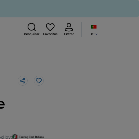
PT
Pesquisar
Favoritos
Entrar
Gosto
e
d by: