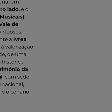
tana, um
ro lado,
é o
Musicais)
Vale de
virtuosos
nte a
Ivrea
,
 à valorização
ade, de uma
 histórico
rimónio da
al
, com sede
ernacional,
a
é o cenário