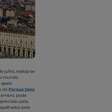
 julho, realiza-se
 do mundo.
 apelo
as do
Parque Dora
,
setembro, pode
apreciado pela
espalhados pela