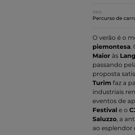
TIPO
Percurso de carr
O verão é o m
piemontesa
.
Maior
às
Lang
passando pelas
proposta sati
Turim
faz a p
industriais re
eventos de ap
Festival
e o
C
Saluzzo
, a a
ao esplendor 