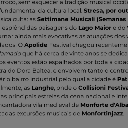
arroco, sem esquecer a tradição musical occi
undamental da cultura local.
Stresa, por out
ica culta: as
Settimane Musicali (Semanas 
s esplêndidas paisagens do
Lago Maior
e do
ornar ainda mais evocativas as atuações dos 
idados. O
Apolide
Festival chegou recenteme
clamado
que há cerca de vinte anos se dedica
os eventos estão espalhados por toda a cid
a do Dora Baltea, e envolvem tanto o centro
rio bairro industrial pelo qual a cidade é
Pat
almente, as
Langhe
, onde o
Collisioni Festiv
ai as principais estrelas da cena nacional e int
cantadora vila medieval de
Monforte d'Alb
ticadas excursões musicais de
Monfortinjazz
.