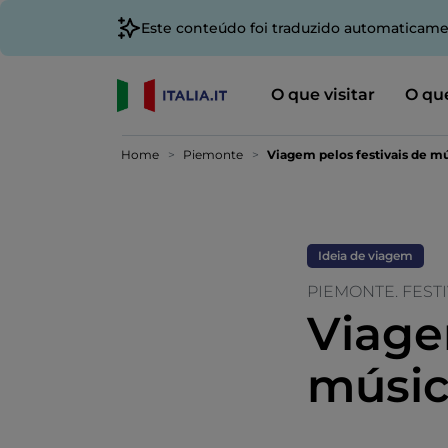
Este conteúdo foi traduzido automaticame
O que visitar
O que
Home
Piemonte
Viagem pelos festivais de m
Ideia de viagem
PIEMONTE. FEST
Viage
músic