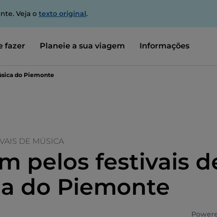
nte. Veja o
texto original
.
 fazer
Planeie a sua viagem
Informações
úsica do Piemonte
IVAIS DE MÚSICA
m pelos festivais d
a do Piemonte
Powere