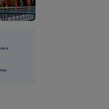
ais e
inas