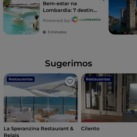
Gosto
Bem-estar na
Lombardia: 7 destinos
para uma
Powered by:
desintoxicação total
3 minutos
Sugerimos
Restaurantes
Restaurantes
Gosto
La Speranzina Restaurant &
Cilento
Relais