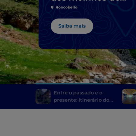
Bérgamo e Bréscia
Roncobello
Saiba mais
Entre o passado e o
presente: itinerário dos
moinhos de Bérgamo e
Bréscia