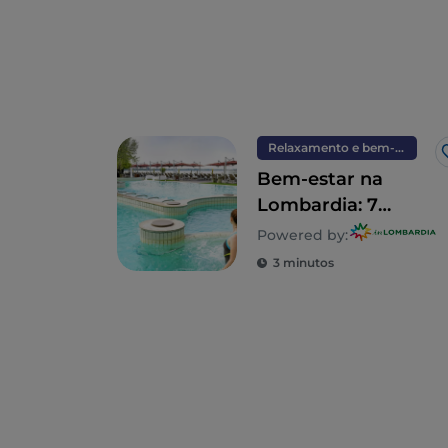
Relaxamento e bem-estar
Bem-estar na
Lombardia: 7
destinos para uma
Powered by:
desintoxicação
3 minutos
total