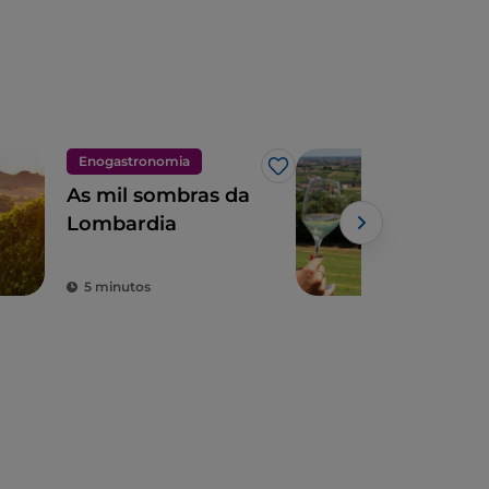
Enogastronomia
Eno
Gosto
As mil sombras da
Os 
Lombardia
de 
Powe
5 minutos
5 m