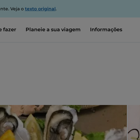
nte. Veja o
texto original
.
 fazer
Planeie a sua viagem
Informações