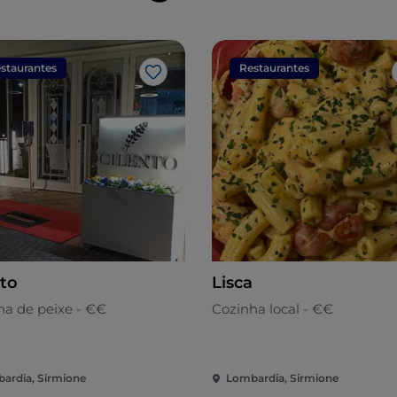
staurantes
Restaurantes
Gosto
nto
Lisca
ha de peixe - €€
Cozinha local - €€
ardia, Sirmione
Lombardia, Sirmione