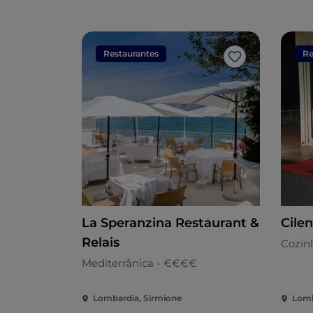
Restaurantes
Re
Gosto
La Speranzina Restaurant &
Cile
Relais
Cozin
Mediterrânica - €€€€
Lombardia, Sirmione
Lomb