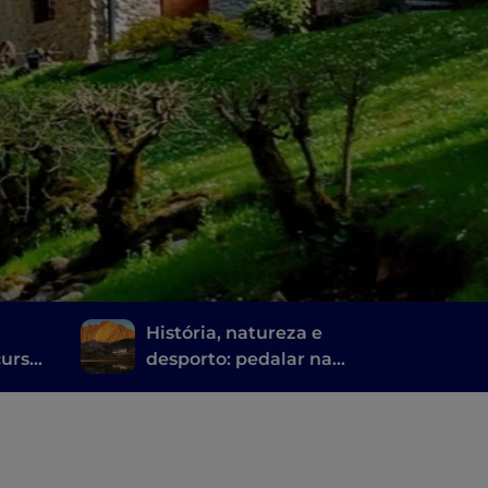
História, natureza e
cursos
desporto: pedalar na
as das
Lombardia ao longo de
rgamo
estradas antigas