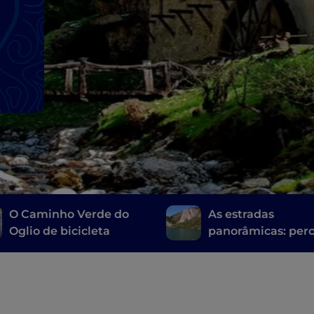
O Caminho Verde do
As estradas
Oglio de bicicleta
panorâmicas: per
entre as maravilh
províncias de Bé
e Bréscia