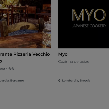
orante Pizzeria Vecchio
Myo
o
Cozinha de peixe
eia - €€
ardia, Bergamo
Lombardia, Brescia