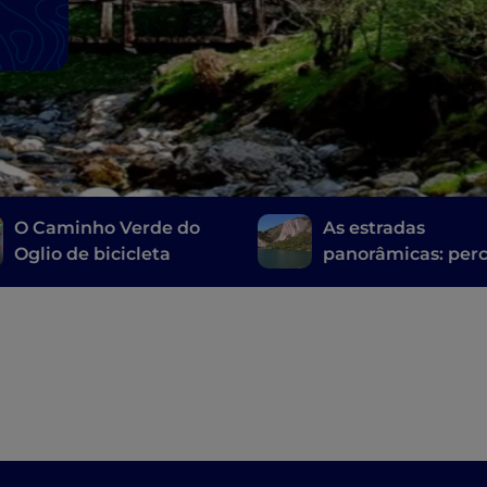
O Caminho Verde do
As estradas
Oglio de bicicleta
panorâmicas: per
entre as maravilh
províncias de Bé
e Bréscia