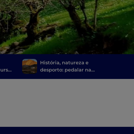
História, natureza e
cursos
desporto: pedalar na
as das
Lombardia ao longo de
rgamo
estradas antigas