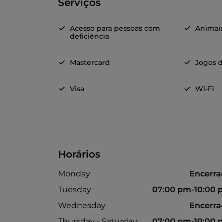
Serviços
Acesso para pessoas com
Animai
deficiência
Mastercard
Jogos d
Visa
Wi-Fi
Horários
Monday
Encerr
Tuesday
07:00 pm-10:00
Wednesday
Encerr
Thursday - Saturday
07:00 pm-10:00