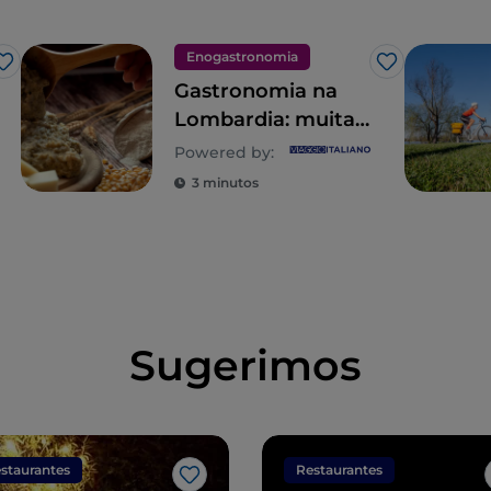
Enogastronomia
Gosto
Gosto
Gastronomia na
Lombardia: muitas
almas para uma
Powered by:
explosão de
3 minutos
sabores
Sugerimos
staurantes
Restaurantes
Gosto