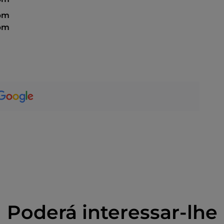
 pm
 pm
Poderá interessar-lhe