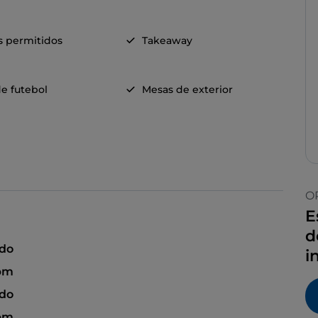
s permitidos
Takeaway
e futebol
Mesas de exterior
O
E
d
ado
i
 pm
ado
 pm