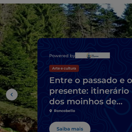
Powered by
Arte e cultura
Entre o passado e 
presente: itinerário
dos moinhos de
Bérgamo e Bréscia
Roncobello
Saiba mais