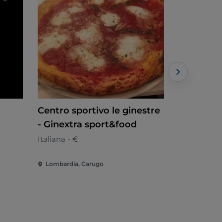
Centro sportivo le ginestre
The King
- Ginextra sport&food
Pizaria - €
Italiana - €
Lombardia, Carugo
Lombardia,