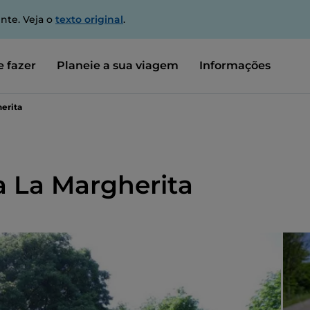
nte. Veja o
texto original
.
 fazer
Planeie a sua viagem
Informações
herita
ia La Margherita