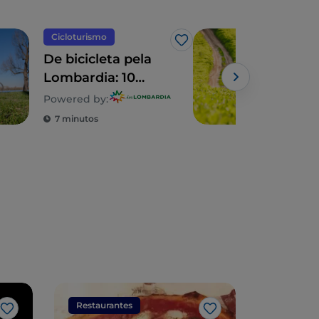
Cicloturismo
Cicl
Gosto
De bicicleta pela
Bici
Lombardia: 10
esp
itinerários em
des
Powered by:
família
nat
7 minutos
3 m
Restaurantes
Restaura
Gosto
Gosto