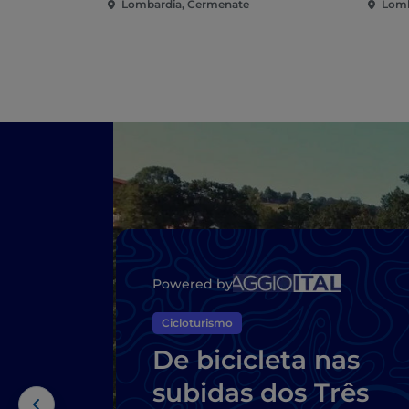
Lombardia, Cermenate
Lomb
Powered by
Cicloturismo
De bicicleta nas
subidas dos Três