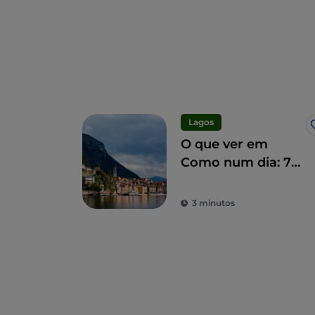
Lagos
O que ver em
Como num dia: 7
marcos
imperdíveis
3 minutos