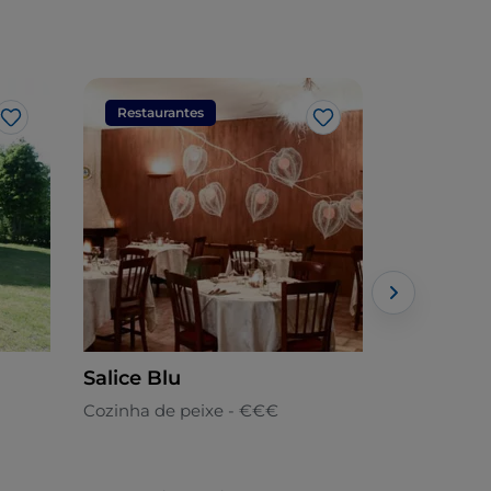
Restaurantes
Restaura
Gosto
Gosto
Salice Blu
Il Sale os
Cozinha de peixe - €€€
Cozinha de 