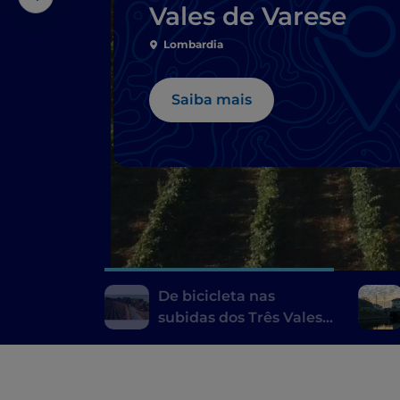
Vales de Varese
Lombardia
Saiba mais
De bicicleta nas
subidas dos Três Vales
de Varese