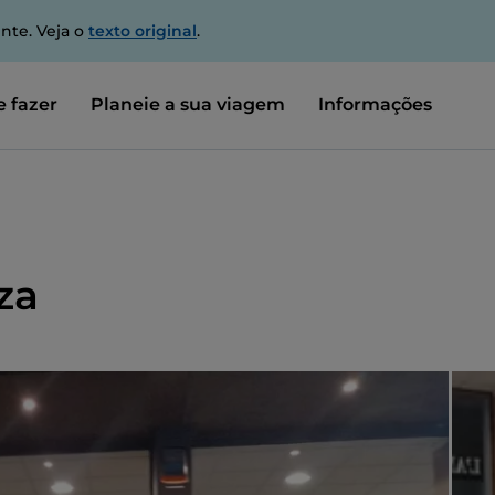
nte. Veja o
texto original
.
 fazer
Planeie a sua viagem
Informações
za