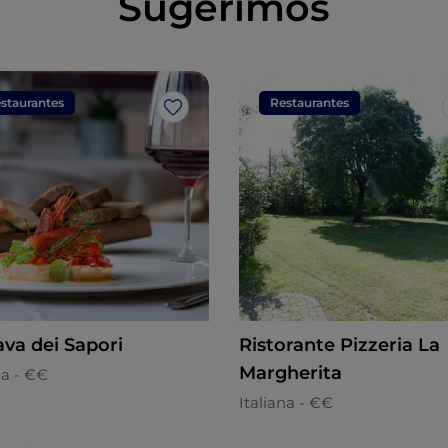
Sugerimos
staurantes
Restaurantes
Gosto
ava dei Sapori
Ristorante Pizzeria La
Margherita
na - €€
Italiana - €€