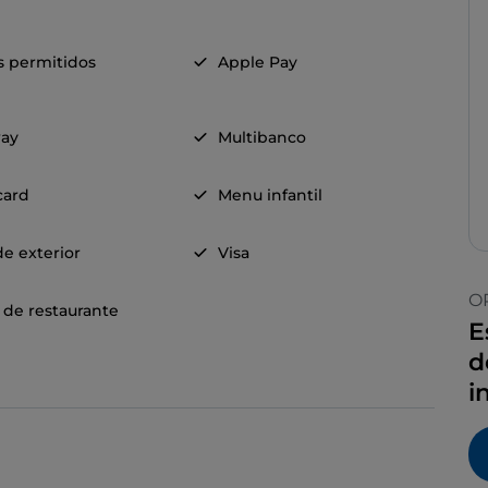
s permitidos
Apple Pay
ay
Multibanco
card
Menu infantil
e exterior
Visa
O
 de restaurante
E
d
i