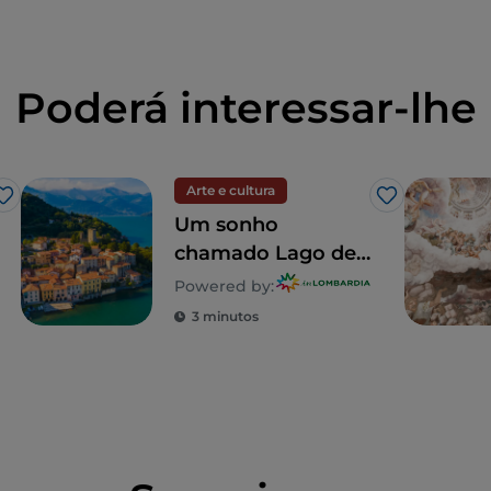
Poderá interessar-lhe
Arte e cultura
Gosto
Gosto
Um sonho
chamado Lago de
Como: um passeio
Powered by:
para descobrir 5
3 minutos
moradias
inesquecíveis