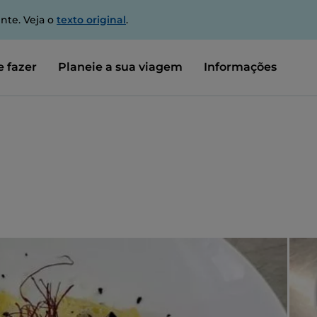
nte. Veja o
texto original
.
 fazer
Planeie a sua viagem
Informações