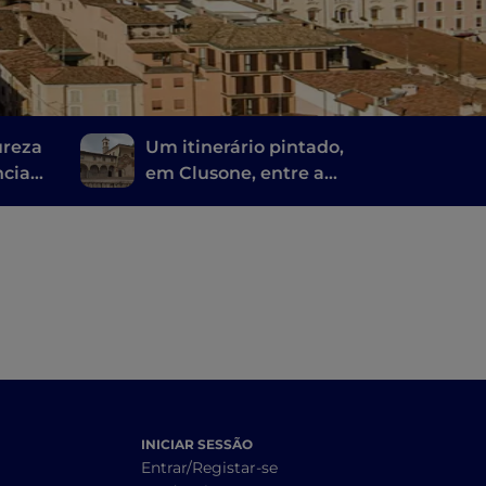
ureza
Um itinerário pintado,
ncia
em Clusone, entre a
história, a arte e o
tempo
INICIAR SESSÃO
Entrar/Registar-se