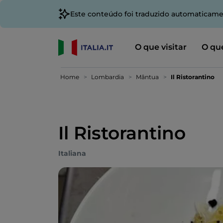
Este conteúdo foi traduzido automaticame
O que visitar
O que
Home
Lombardia
Mântua
Il Ristorantino
Il Ristorantino
Italiana