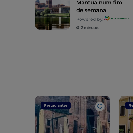
Mântua num fim
de semana
Powered by:
2 minutos
Restaurantes
Re
Gosto