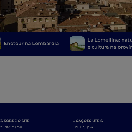
La Lomellina: nat
Enotour na Lombardia
e cultura na proví
de Pavia
 SOBRE O SITE
LIGAÇÕES ÚTEIS
Privacidade
ENIT S.p.A.