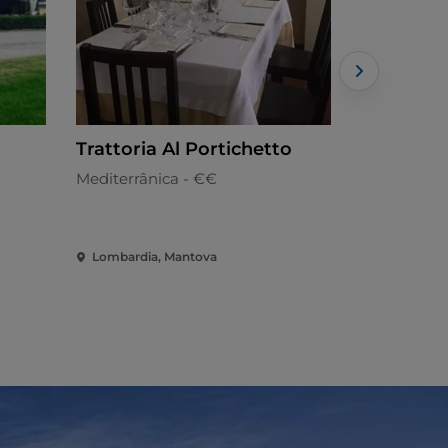
Trattoria Al Portichetto
Pub Chez
Mediterrânica - €€
Mediterrâni
Lombardia, Mantova
Lombardia,