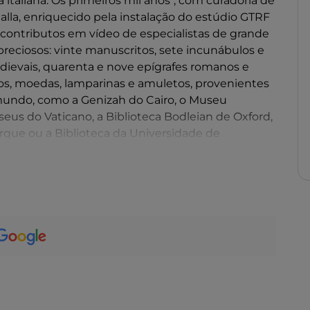
 italiana. Os primeiros mil anos", com curadoria de
alla, enriquecido pela instalação do estúdio GTRF
r contributos em vídeo de especialistas de grande
reciosos: vinte manuscritos, sete incunábulos e
ievais, quarenta e nove epígrafes romanos e
los, moedas, lamparinas e amuletos, provenientes
mundo, como a Genizah do Cairo, o Museu
eus do Vaticano, a Biblioteca Bodleian de Oxford,
rque ou a Biblioteca da Universidade de
 em Itália tenha sido sempre mínima (nunca
sempenhou um papel de liderança desde a época
 era moderna, no desenvolvimento económico do
nificação nacional e do Risorgimento, até à
entífica do século XX.
, favoreceram o estabelecimento de relações
gens do Mediterrâneo. Os judeus encarnam,
a a compreensão da história e da civilização
vivência serena e interações frutíferas, e outros,