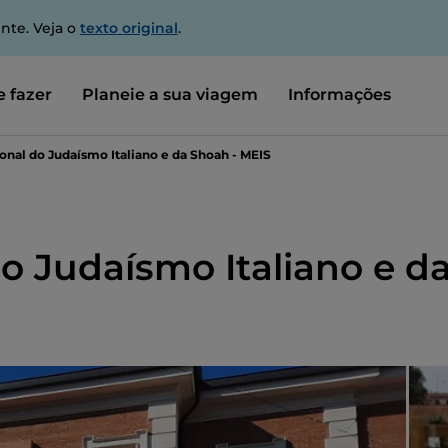
nte. Veja o
texto original
.
 fazer
Planeie a sua viagem
Informações
nal do Judaísmo Italiano e da Shoah - MEIS
o Judaísmo Italiano e d