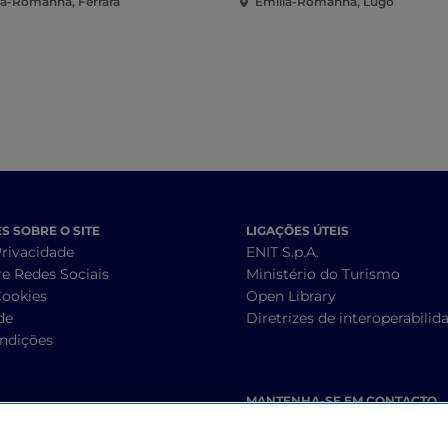
ia-Romanha, Ferrara
Emília-Romanha, Lugo
 SOBRE O SITE
LIGAÇÕES ÚTEIS
Privacidade
ENIT S.p.A.
re Redes Sociais
Ministério do Turismo
Cookies
Open Library
de
Diretrizes de interoperabilid
ndições
MANTENHA-SE EM CONTACTO