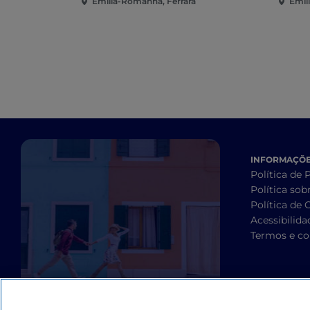
Emília-Romanha, Ferrara
Emíl
INFORMAÇÕES
Política de 
Política sob
Política de 
Acessibilida
Termos e co