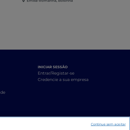
Emília-Romanha, Bolonha
Emília-Rom
INICIAR SESSÃO
Entrar/Registar-se
Credencie a sua empresa
ade
Continue sem aceitar