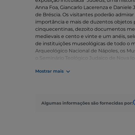
exposição intitulada "Judeus, uma história
Anna Foa, Giancarlo Lacerenza e Daniele J
de Bréscia. Os visitantes poderão admira
importância e mais de duzentos objetos p
cinquecentinas, dezoito documentos med
medievais e cento e vinte e um anéis, se
de instituições museológicas de todo o 
Arqueológico Nacional de Nápoles, os Mus
o Seminário Teológico Judaico de Nova Io
Cambridge. Embora a presença de judeus
Mostrar mais
foram mais de 50 000), esta minoria de
romana, e depois no Renascimento e na
norte e centro de Itália, no processo de u
contribuição para a produção literária e ci
Algumas informações são fornecidas por:
Sem mencionar que, ao longo dos séculos
entre a Itália, a Europa e as outras mar
portanto, um parâmetro indispensável par
italianas, considerando os períodos de con