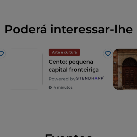
e pelos judeus, que desde a antiguidade fazem
s, que chegaram à Itália muito antes dos
 dos espanhóis, e que lutaram nas guerras
Poderá interessar-lhe
ção.
Arte e cultura
Gosto
Gosto
Cento: pequena
capital fronteiriça
Powered by:
4 minutos