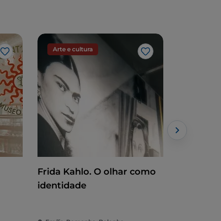
Arte e cultura
Arte e cu
Gosto
Gosto
Frida Kahlo. O olhar como
Viva Vard
identidade