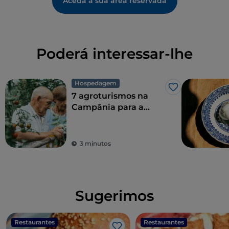
Aceda à sua área reservada
Poderá interessar-lhe
Hospedagem
Gosto
7 agroturismos na
Campânia para a
combinação perfeita
de sustentabilidade
ecológica e sabor
3 minutos
Sugerimos
Restaurantes
Restaurantes