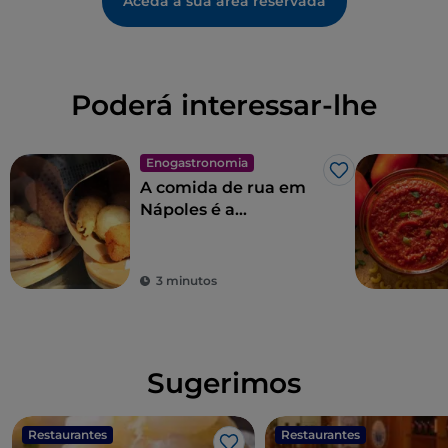
Aceda à sua área reservada
Poderá interessar-lhe
Enogastronomia
Gosto
A comida de rua em
Nápoles é a
quintessência das
maravilhas para o
paladar
3 minutos
Sugerimos
Restaurantes
Restaurantes