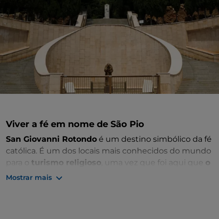
Viver a fé em nome de São Pio
San Giovanni Rotondo
é um destino simbólico da fé
católica. É um dos locais mais conhecidos do mundo
para o
turismo religioso
, uma vez que foi aqui que
o
Padre Pio de Pietrelcina
viveu durante 52 anos. A fé
Mostrar mais
pode ser sentida em todos os cantos desta cidade
do interior da Apúlia, localizada dentro do
Parque
Nacional de Gargano
.