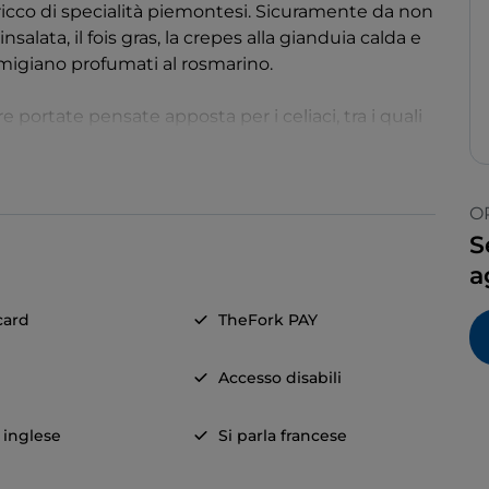
cco di specialità piemontesi. Sicuramente da non
nsalata, il fois gras, la crepes alla gianduia calda e
rmigiano profumati al rosmarino.
 portate pensate apposta per i celiaci, tra i quali
crema di patate al tartufo ed il Piemonte in tre
ato, crema di robiola con noci e pere speziati e
O
S
a
card
TheFork PAY
Accesso disabili
a inglese
Si parla francese