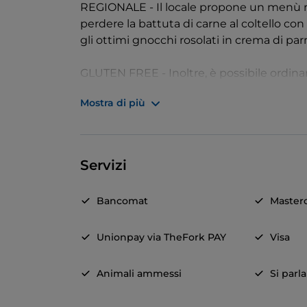
REGIONALE - Il locale propone un menù ri
perdere la battuta di carne al coltello con i
gli ottimi gnocchi rosolati in crema di pa
GLUTEN FREE - Inoltre, è possibile ordinare
l'uovo morbido in crosta di riso venere su 
Mostra di più
assaggi, una degustazione con vitello tonn
salame della Duja.
Servizi
Bancomat
Master
Unionpay via TheFork PAY
Visa
Animali ammessi
Si parl