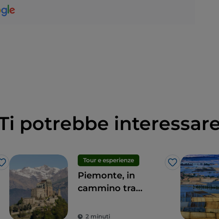
Ti potrebbe interessar
Tour e esperienze
Like
Like
Piemonte, in
cammino tra
sacralità e natura
2 minuti