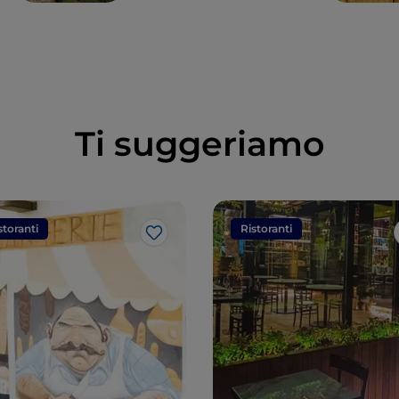
Ti suggeriamo
storanti
Ristoranti
Like