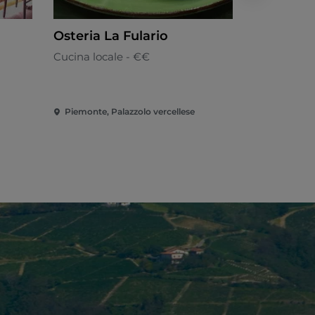
Osteria La Fulario
Ristomac
Cucina locale - €€
Cucina di c
Piemonte, Palazzolo vercellese
Piemonte, 