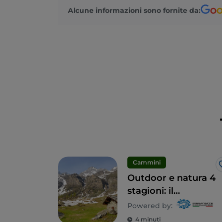
Alcune informazioni sono fornite da:
Cammini
Outdoor e natura 4
stagioni: il
Piemonte è
Powered by:
l’esperienza che
4 minuti