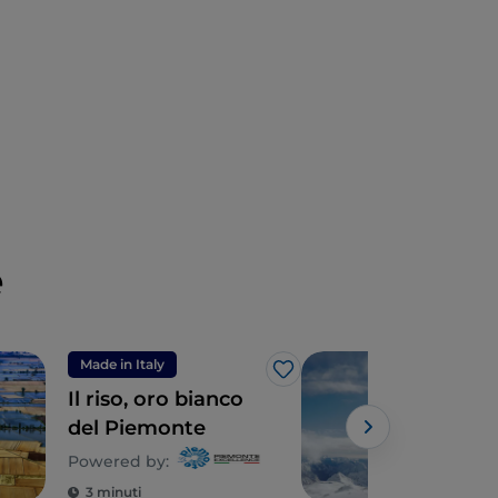
e
Made in Italy
Spo
Like
Il riso, oro bianco
Nel 
del Piemonte
Vals
Mon
Powered by:
Ala
3 minuti
3 m