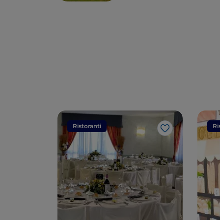
non ti aspetti
Ristoranti
Ri
Like