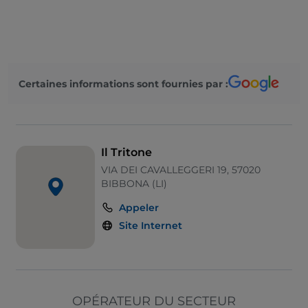
Menu enfant
Mastercard
On parle anglais
Certaines informations sont fournies par :
On parle français
Cocktail
Guichet automatique
Il Tritone
Plats à emporter
VIA DEI CAVALLEGGERI 19, 57020
BIBBONA (LI)
Animaux admis
Appeler
Accès handicapés
Site Internet
OPÉRATEUR DU SECTEUR