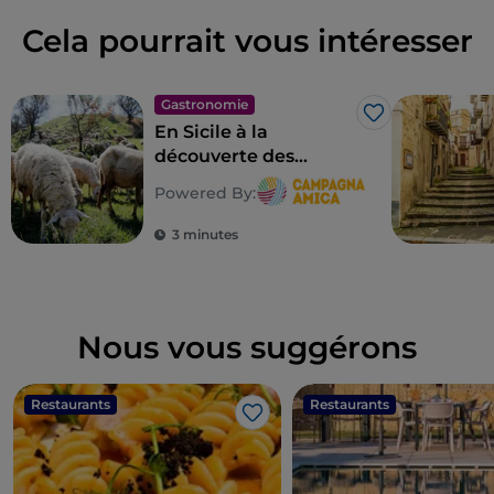
Cela pourrait vous intéresser
Gastronomie
J’aime
En Sicile à la
découverte des
sceaux de la
Powered By:
biodiversité paysanne
3 minutes
Nous vous suggérons
Restaurants
Restaurants
J’aime