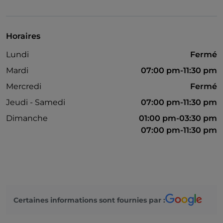
Salle de bain pour personnes à mobilité réduite
Guichet automatique
Horaires
Cocktail
Lundi
Fermé
On parle anglais
Mardi
07:00 pm-11:30 pm
Mastercard
Mercredi
Fermé
Visa
Jeudi - Samedi
07:00 pm-11:30 pm
Wi-Fi
Dimanche
01:00 pm-03:30 pm
07:00 pm-11:30 pm
Certaines informations sont fournies par :