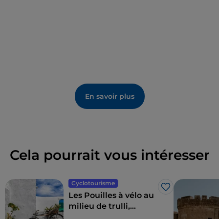
monter en comptant les marches une par une, à
condition de ne pas être pressé.
En montant à bord d'un bateau à moteur, vous
arriverez sur la rive opposée, dans le quartier
résidentiel de la ville, le Casale, d'où vous pourrez voir
le
monument du Marin
. Sur la terrasse, à laquelle
vous pouvez accéder par un ascenseur, puis en
En savoir plus
faisant une dizaine de marches, vous pourrez
admirer le panorama enchanteur qui embrasse le
port et toute la ville de Brindisi. Pour les plus petits,
près du monument, il y a un terrain de jeux
historique.
Cela pourrait vous intéresser
Cyclotourisme
J’aime
Les Pouilles à vélo au
milieu de trulli,
d'oliviers et de