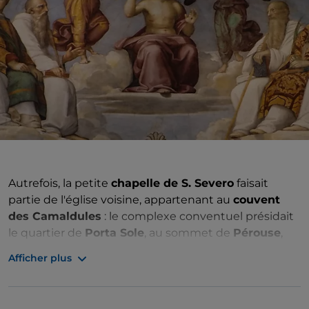
Autrefois, la petite
chapelle de S. Severo
faisait
partie de l'église voisine, appartenant au
couvent
des Camaldules
: le complexe conventuel présidait
le quartier de
Porta Sole
, au sommet de
Pérouse
,
témoignant ainsi du prestige de la congrégation
Afficher plus
camaldule. Au XVIIIe siècle, l'église fut reconstruite
en supprimant les éléments des XVe et XVIe siècles,
à la seule grande exception de cette chapelle, qui