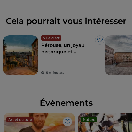
Cela pourrait vous intéresser
Ville d’art
J’aime
Pérouse, un joyau
historique et
artistique dans le
centre de l'Italie
5 minutes
Événements
Art et culture
Nature
J’aime