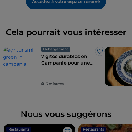
Accédez à votre espace réservé
Cela pourrait vous intéresser
Hébergement
J’aime
7 gîtes durables en
Campanie pour une
combinaison parfaite
de l'éco-durabilité et
du goût
3 minutes
Nous vous suggérons
Restaurants
Restaurants