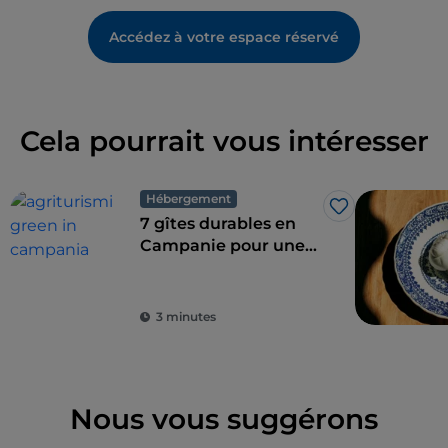
Accédez à votre espace réservé
Cela pourrait vous intéresser
Hébergement
J’aime
7 gîtes durables en
Campanie pour une
combinaison parfaite
de l'éco-durabilité et
du goût
3 minutes
Nous vous suggérons