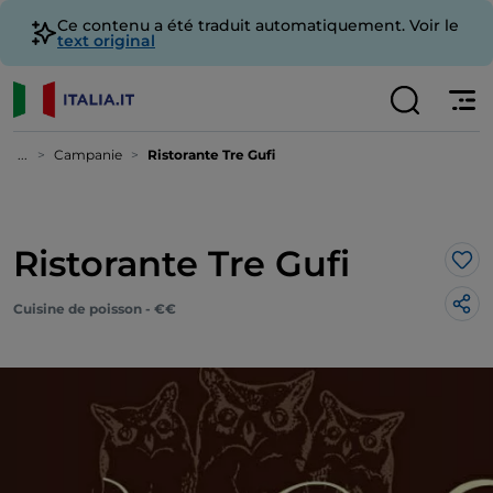
Ce contenu a été traduit automatiquement. Voir le
text original
...
Campanie
Ristorante Tre Gufi
Ristorante Tre Gufi
J’a
Cuisine de poisson - €€