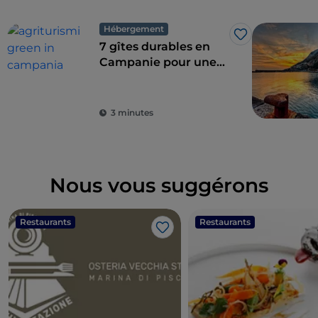
Hébergement
J’aime
7 gîtes durables en
Campanie pour une
combinaison parfaite
de l'éco-durabilité et
du goût
3 minutes
Nous vous suggérons
Restaurants
Restaurants
J’aime