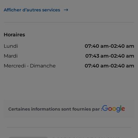
Apple Pay
Afficher d’autres services
Plats à emporter
Baby-sitting
Horaires
Salle de bain pour personnes à mobilité réduite
Lundi
07:40 am-02:40 am
Guichet automatique
Mardi
07:43 am-02:40 am
Dîner spectacle
Mercredi - Dimanche
07:40 am-02:40 am
Cocktail
Diners Club
On parle anglais
Google Pay
Certaines informations sont fournies par :
Mastercard
Menu enfant