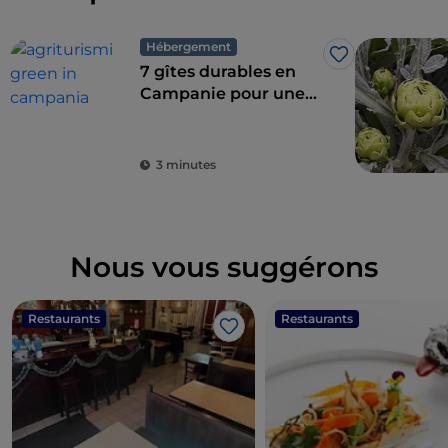
Hébergement
J’aime
7 gîtes durables en
Campanie pour une
combinaison parfaite
de l'éco-durabilité et
du goût
3 minutes
Nous vous suggérons
Restaurants
Restaurants
J’aime